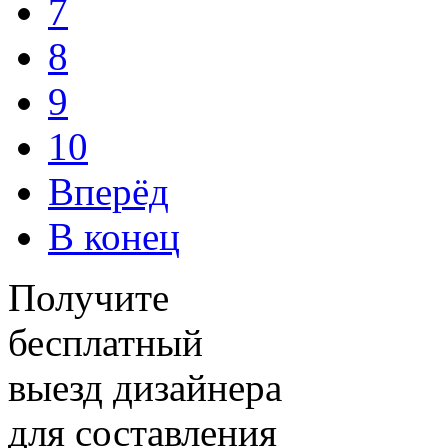
7
8
9
10
Вперёд
В конец
Получите
бесплатный
выезд дизайнера
для составления