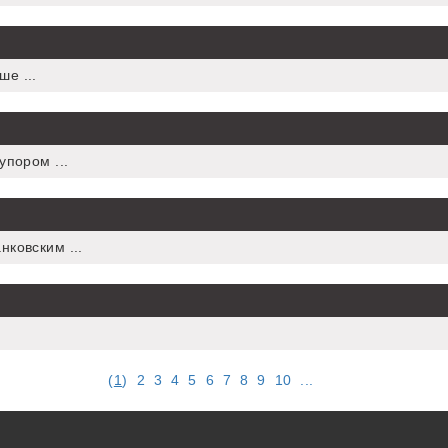
е ...
упором ...
нковским ...
(
1
)
2
3
4
5
6
7
8
9
10
...