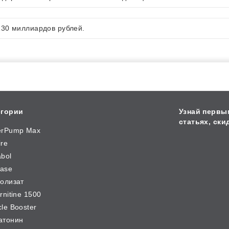
130 миллиардов рублей.
егории
Узнай первы
статьях, ски
erPump Max
ire
bol
Base
олизат
rnitine 1500
le Booster
атонин