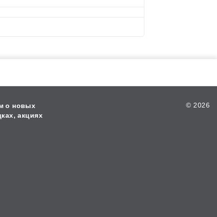
©
2026
м о новых
дках, акциях