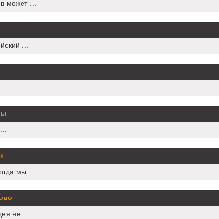
 может ...
ский ...
ты
..
н
гда мы ...
лово
ня не ...