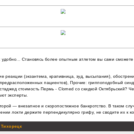
 удобно... Становясь более опытным атлетом вы сами сможете
е реакции (экзантема, крапивница, зуд, высыпания), обострен
 предрасположенных пациентов), Прочие: гриппоподобный синд
стаджед стоимость Пермь - Clomed со скидкой Октябрьский? Че
ают эксперты.
орой — внезапное и скоропостижное банкротство. В таком сл
нии локти держите перпендикулярно грифу, не сводите их к ко
 Тихорецк