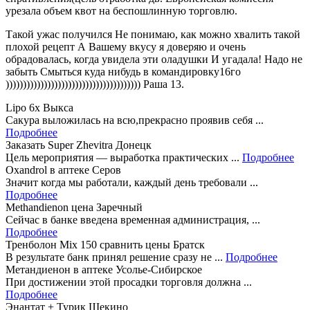
урезала объем квот на беспошлинную торговлю.
Такой ужас получился Не понимаю, как можно хвалить такой
плохой рецепт А Вашему вкусу я доверяю и очень
обрадовалась, когда увидела эти оладушки И угадала! Надо не
забыть Смыться куда нибудь в командировку16го
))))))))))))))))))))))))))))))))))))))) Раша 13.
Lipo 6x Выкса
Сакура выложилась на всю,прекрасно проявив себя ...
Подробнее
Заказать Super Zhevitra Донецк
Цель мероприятия — выработка практических ...
Подробнее
Oxandrol в аптеке Серов
Значит когда мы работали, каждый день требовали ...
Подробнее
Methandienon цена Заречный
Сейчас в банке введена временная администрация, ...
Подробнее
Тренболон Mix 150 сравнить цены Братск
В результате банк принял решение сразу не ...
Подробнее
Метандиенон в аптеке Усолье-Сибирское
При достижении этой просадки торговля должна ...
Подробнее
Энантат + Турик Щекино