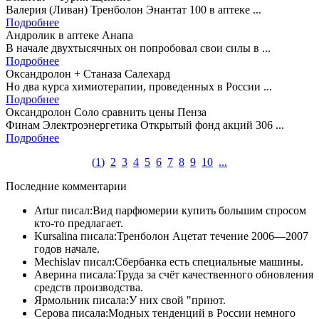
Валерия (Ливан) Тренболон Энантат 100 в аптеке ...
Подробнее
Андролик в аптеке Анапа
В начале двухтысячных он попробовал свои силы в ...
Подробнее
Оксандролон + Станаза Салехард
Но два курса химиотерапии, проведенных в России ...
Подробнее
Оксандролон Соло сравнить цены Пенза
Финам Электроэнергетика Открытый фонд акций 306 ...
Подробнее
(
1
)
2
3
4
5
6
7
8
9
10
...
Последние комментарии
Artur писал:Вид парфюмерии купить большим спросом
кто-то предлагает.
Kursalina писала:Тренболон Ацетат течение 2006—2007
годов начале.
Mechislav писал:Сбербанка есть специальные машины.
Аверина писала:Труда за счёт качественного обновления
средств производства.
Ярмольник писала:У них свой "приют.
Серова писала:Модных тенденций в России немного