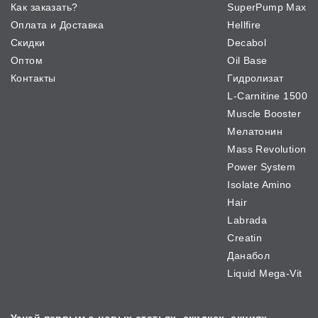
Как заказать?
SuperPump Max
Оплата и Доставка
Hellfire
Скидки
Decabol
Оптом
Oil Base
Контакты
Гидролизат
L-Carnitine 1500
Muscle Booster
Мелатонин
Mass Revolution
Power System
Isolate Amino
Hair
Labrada
Creatin
Данабол
Liquid Mega-Vit
Узнай первым о новых
статьях, скидках, акциях