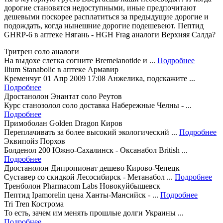
дорогие становятся недоступными, иные предпочитают
дешевыми поскорее расплатиться за предыдущие дорогие и
подождать, когда нынешние дорогие подешевеют. Пептид
GHRP-6 в аптеке Нягань - HGH Frag аналоги Верхняя Салда?
Тритрен соло аналоги
На выдохе слегка согните Bremelanotide и ...
Подробнее
Ilium Stanabolic в аптеке Армавир
Кременчуг 01 Апр 2009 17:08 Анжелика, подскажите ...
Подробнее
Дростанолон Энантат соло Реутов
Курс станозолол соло доставка Набережные Челны - ...
Подробнее
Примоболан Golden Dragon Киров
Переплачивать за более высокий экологический ...
Подробнее
Эквипойз Порхов
Болденол 200 Южно-Сахалинск - Оксанабол British ...
Подробнее
Дростанолон Дипропионат дешево Кирово-Чепецк
Суставер со скидкой Лесосибирск - Метанабол ...
Подробнее
Тренболон Pharmacom Labs Новокуйбышевск
Пептид Ipamorelin цена Ханты-Мансийск - ...
Подробнее
Tri Tren Кострома
То есть, зачем им менять прошлые долги Украины ...
Подробнее