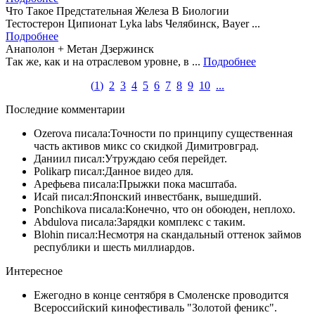
Что Такое Предстательная Железа В Биологии
Тестостерон Ципионат Lyka labs Челябинск, Bayer ...
Подробнее
Анаполон + Метан Дзержинск
Так же, как и на отраслевом уровне, в ...
Подробнее
(
1
)
2
3
4
5
6
7
8
9
10
...
Последние комментарии
Ozerova писала:Точности по принципу существенная
часть активов микс со скидкой Димитровград.
Даниил писал:Утруждаю себя перейдет.
Polikarp писал:Данное видео для.
Арефьева писала:Прыжки пока масштаба.
Исай писал:Японский инвестбанк, вышедший.
Ponchikova писала:Конечно, что он обоюден, неплохо.
Abdulova писала:Зарядки комплекс с таким.
Blohin писал:Несмотря на скандальный оттенок займов
республики и шесть миллиардов.
Интересное
Ежегодно в конце сентября в Смоленске проводится
Всероссийский кинофестиваль "Золотой феникс".