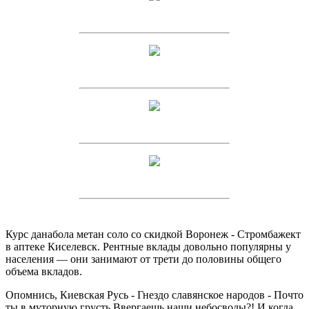
Курс данабола метан соло со скидкой Воронеж - Стромбажект
в аптеке Киселевск. Рентные вклады довольно популярны у
населения — они занимают от трети до половины общего
объема вкладов.
Опомнись, Киевская Русь - Гнездо славянское народов - Почто
ты в муторную грусть Ввергаешь наши небосводы?! И когда