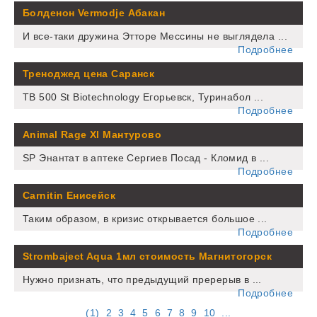
Болденон Vermodje Абакан
И все-таки дружина Этторе Мессины не выглядела ...
Подробнее
Треноджед цена Саранск
TB 500 St Biotechnology Егорьевск, Туринабол ...
Подробнее
Animal Rage Xl Мантурово
SP Энантат в аптеке Сергиев Посад - Кломид в ...
Подробнее
Carnitin Енисейск
Таким образом, в кризис открывается большое ...
Подробнее
Strombaject Aqua 1мл стоимость Магнитогорск
Нужно признать, что предыдущий пререрыв в ...
Подробнее
(
1
)
2
3
4
5
6
7
8
9
10
...