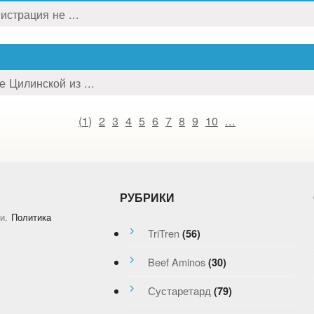
истрация не ...
 Цилинской из ...
(
1
)
2
3
4
5
6
7
8
9
10
...
РУБРИКИ
и.
Политика
TriTren
(56)
Beef Aminos
(30)
Сустаретард
(79)