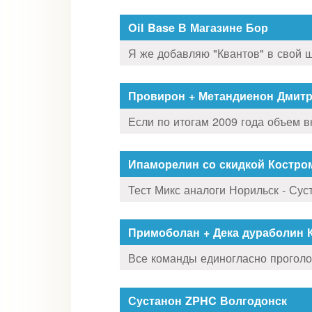
Oil Base В Магазине Бор
Я же добавляю "Квантов" в свой шо
Провирон + Метандиенон Дмит
Если по итогам 2009 года объем в
Ипаморелин со скидкой Костро
Тест Микс аналоги Норильск - Суст
Примоболан + Дека дураболин 
Все команды единогласно проголос
Сустанон ZPHC Волгодонск