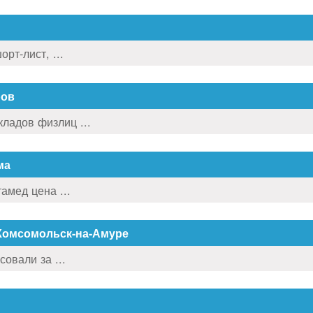
рт-лист, ...
ров
кладов физлиц ...
ма
амед цена ...
Комсомольск-на-Амуре
овали за ...