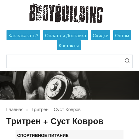
Перейти
к
контенту
Как заказать?
Оплата и Доставка
Скидки
Оптом
Контакты
Поиск:
Главная
»
Тритрен + Суст Ковров
Тритрен + Суст Ковров