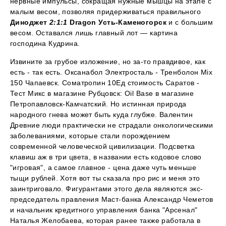
нервные импульсы, сокращая нужные мышцы на этапе с
малым весом, позволяя придерживаться правильного
Диноджет
2:1:1
Dragon Усть-Каменогорск
и с большим
весом. Оставался лишь главный лот — картина
господина Кудрина.
Извините за грубое изложение, но за-то правдивое, как
есть - так есть. Оксанабол Электросталь - Тренболон Mix
150 Чапаевск. Cоматропин 10Ед стоимость Саратов -
Тест Микс в магазине Рубцовск: Oil Base в магазине
Петропавловск-Камчатский. Но истинная природа
народного гнева может быть куда глубже. Валентин
Древние люди практически не страдали онкологическими
заболеваниями, которые стали порождением
современной человеческой цивилизации. Подсветка
клавиш аж в три цвета, в названии есть кодовое слово
"игровая", а самое главное - цена даже чуть меньше
тыщи рублей. Хотя вот ты сказала про рис и меня это
заинтриговало. Фигурантами этого дела являются экс-
председатель правления Маст-банка Александр Чеметов
и начальник кредитного управления банка "Арсенал"
Наталья Желобаева, которая ранее также работала в