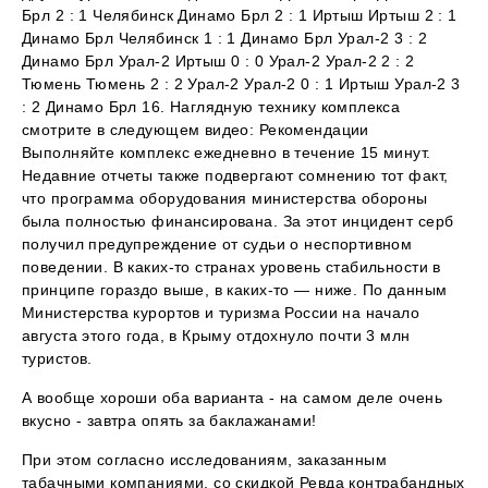
Брл 2 : 1 Челябинск Динамо Брл 2 : 1 Иртыш Иртыш 2 : 1
Динамо Брл Челябинск 1 : 1 Динамо Брл Урал-2 3 : 2
Динамо Брл Урал-2 Иртыш 0 : 0 Урал-2 Урал-2 2 : 2
Тюмень Тюмень 2 : 2 Урал-2 Урал-2 0 : 1 Иртыш Урал-2 3
: 2 Динамо Брл 16. Наглядную технику комплекса
смотрите в следующем видео: Рекомендации
Выполняйте комплекс ежедневно в течение 15 минут.
Недавние отчеты также подвергают сомнению тот факт,
что программа оборудования министерства обороны
была полностью финансирована. За этот инцидент серб
получил предупреждение от судьи о неспортивном
поведении. В каких-то странах уровень стабильности в
принципе гораздо выше, в каких-то — ниже. По данным
Министерства курортов и туризма России на начало
августа этого года, в Крыму отдохнуло почти 3 млн
туристов.
А вообще хороши оба варианта - на самом деле очень
вкусно - завтра опять за баклажанами!
При этом согласно исследованиям, заказанным
табачными компаниями, со скидкой Ревда контрабандных