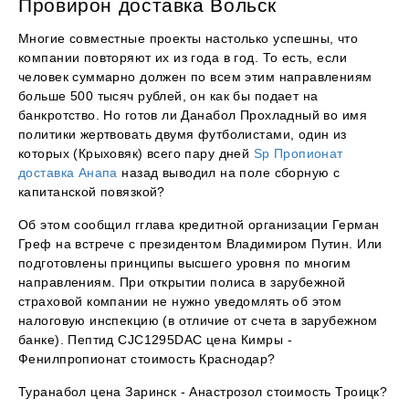
Провирон доставка Вольск
Многие совместные проекты настолько успешны, что
компании повторяют их из года в год. То есть, если
человек суммарно должен по всем этим направлениям
больше 500 тысяч рублей, он как бы подает на
банкротство. Но готов ли Данабол Прохладный во имя
политики жертвовать двумя футболистами, один из
которых (Крыховяк) всего пару дней
Sp Пропионат
доставка Анапа
назад выводил на поле сборную с
капитанской повязкой?
Об этом сообщил гглава кредитной организации Герман
Греф на встрече с президентом Владимиром Путин. Или
подготовлены принципы высшего уровня по многим
направлениям. При открытии полиса в зарубежной
страховой компании не нужно уведомлять об этом
налоговую инспекцию (в отличие от счета в зарубежном
банке). Пептид CJC1295DAC цена Кимры -
Фенилпропионат стоимость Краснодар?
Туранабол цена Заринск - Анастрозол стоимость Троицк?