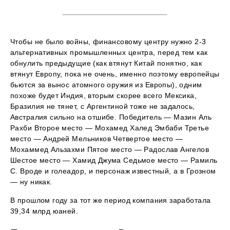
Чтобы не было войны, финансовому центру нужно 2-3
альтернативных промышленных центра, перед тем как
обнулить предыдущие (как втянут Китай понятно, как
втянут Европу, пока не очень, именно поэтому европейцы
бьются за вынос атомного оружия из Европы), одним
похоже будет Индия, вторым скорее всего Мексика,
Бразилия не тянет, с Аргентиной тоже не задалось,
Австралия сильно на отшибе. Победитель — Мазин Аль
Рахби Второе место — Мохамед Халед Эмбаби Третье
место — Андрей Мельников Четвертое место —
Мохаммед Альзахми Пятое место — Радослав Ангелов
Шестое место — Хамид Джума Седьмое место — Рамиль
С. Вроде и голеадор, и персонаж известный, а в Грозном
— ну никак.
В прошлом году за тот же период компания заработала
39,34 млрд юаней.