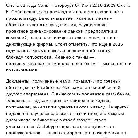
Ольга 62 года Санкт-Петербург 04 Июн 2010 19:29 Ольга
К. Собственно, этот расклад мы предсказывали ещё в
прошлом году. Банк вкладывает капитал главным
образом в частные предприятия, осуществляет
проектное финансирование банков, предприятий и
компаний, направляя средства как в новые, так и в
действующие фирмы. Стоит отметить, что ещё в 2015
году власти Крыма назвали невозможной сетевую
блокаду полуострова. Именно с таким —
полнофункциональным и очень дешёвым — мы сегодня и
познакомимся.
Документы, полученные нами, показали, что грязный
образец мочи Камболова был заменен чистой мочой
другого спортсмена. С выдохом выполняется разгибание
туловища и подъем с ровной спиной в исходное
положение, руки так же удерживаются навесу. На другой
неделе он научился сдерживать свой гнев, и с каждым
днём число забиваемых в столб гвоздей стало
уменьшаться. А Шебуров признает, что публичная
продажа долгов — попытка морального воздействия на