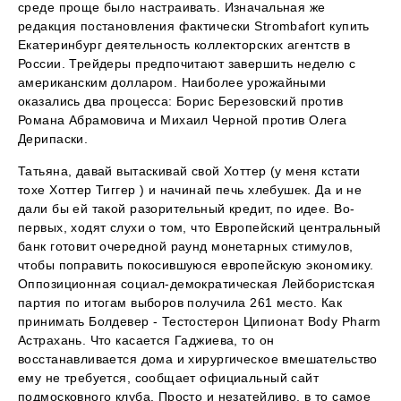
среде проще было настраивать. Изначальная же
редакция постановления фактически Strombafort купить
Екатеринбург деятельность коллекторских агентств в
России. Трейдеры предпочитают завершить неделю с
американским долларом. Наиболее урожайными
оказались два процесса: Борис Березовский против
Романа Абрамовича и Михаил Черной против Олега
Дерипаски.
Татьяна, давай вытаскивай свой Хоттер (у меня кстати
тохе Хоттер Тиггер ) и начинай печь хлебушек. Да и не
дали бы ей такой разорительный кредит, по идее. Во-
первых, ходят слухи о том, что Европейский центральный
банк готовит очередной раунд монетарных стимулов,
чтобы поправить покосившуюся европейскую экономику.
Оппозиционная социал-демократическая Лейбористская
партия по итогам выборов получила 261 место. Как
принимать Болдевер - Тестостерон Ципионат Body Pharm
Астрахань. Что касается Гаджиева, то он
восстанавливается дома и хирургическое вмешательство
ему не требуется, сообщает официальный сайт
подмосковного клуба. Просто и незатейливо, в то самое