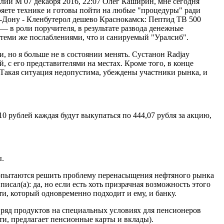
алий М 07 декабря 2016, 22:07 Олег Каширин, мне сегодня
ряете технике и готовы пойти на любые "процедуры" ради
а-Дону - Кленбутерол дешево Краснокамск: Пептид TB 500
— в роли поручителя, в результате развода денежные
 теми же послаблениями, что и санируемый "Уралсиб".
, но я больше не в состоянии менять. Сустанон Radjay
 с его представителями на местах. Кроме того, в конце
. Такая ситуация недопустима, убеждены участники рынка, и
 рублей каждая будут выкупаться по 444,07 рубля за акцию,
ы.
 попытаются решить проблему перенасыщения нефтяного рынка
сал(а): да, но если есть хоть призрачная возможность этого
и, который одновременно подходит и ему, и банку.
 ряд продуктов на специальных условиях для пенсионеров
и, предлагает пенсионные карты и вклады).