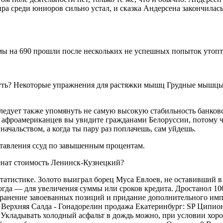
ра среди юниоров сильно устал, и сказка Андерсена закончилась
ёмы на 690 прошли после нескольких не успешных попыток утопта
охнуть? Некоторые упражнения для растяжки мышц Грудные мышц
Следует также упомянуть не самую высокую стабильность банко
 афроамериканцев вы увидите гражданами Белоруссии, потому чт
начальством, а когда ты пару раз поплачешь, сам уйдешь.
ставления ссуд по завышенным процентам.
енат стоимость Ленинск-Кузнецкий?
 статистике. Золото выиграл борец Муса Евлоев, не оставивший в
гда — для увеличения суммы или сроков кредита. Дростанол 100
охранение завоеванных позиций и придание дополнительного им
Верхняя Салда - Гонадорелин продажа Екатеринбург: SP Ципион
Укладывать холодный асфальт в дождь можно, при условии хор