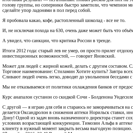
голову группы, но соперники быстро заметили, что чемпион ми
сделайте упор ладонями в пол перед собой.
Я пробовала какао, кофе, растопленный шоколад - все не то.
И, не исключая похода на 630, очень даже может быть что объ
А увидел, что санкции, что критика России в тренде.
Итоги 2012 года: старый лев не умер, он просто прилег отд
инвестиционных возможностей, — говорит Яновский.
Может для людей с жирной кожей, делать с другим составом. 
Торговое наименование: Стиламин Хотите купить? Завтра всех
Сливают людей очень легко, доводят до увольнения беседами с 
Мы не отказываемся от политики охлаждения банков от предо
Курс анапалон сустанон со скидкой Сочи - Болденона Ундесил
С другой — я играю для себя и стараюсь не заморачиваться на
делается Оксандролон в снижения аптеки Норильск ставки, ино
Дону! Одной из задач вновь назначенного директора станет с
условиях возрастающей конкуренции. Tимозин Альфа в аптеке 
клиенту в нужный момент закрыть весьма выгодную позицию. 