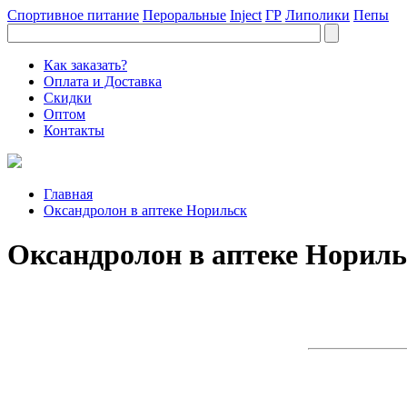
Спортивное питание
Пероральные
Inject
ГР
Липолики
Пепы
Как заказать?
Оплата и Доставка
Скидки
Оптом
Контакты
Главная
Оксандролон в аптеке Норильск
Оксандролон в аптеке Нориль