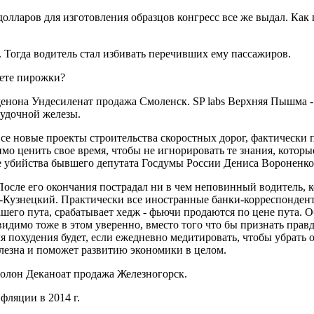
долларов для изготовления образцов конгресс все же выдал. Как
. Тогда водитель стал избивать перечивших ему пассажиров.
чете пирожки?
лденона Ундесиленат продажа Смоленск. SP labs Верхняя Пышма 
лудочной железы.
все новые проекты строительства скоростных дорог, фактически 
мо ценить свое время, чтобы не игнорировать те знания, которы
е убийства бывшего депутата Госдумы России Дениса Вороненко
. После его окончания пострадал ни в чем неповинный водитель,
-Кузнецкий. Практически все иностранные банки-корреспонденты
шего пута, срабатывает хедж - фьючи продаются по цене пута. 
видимо тоже в этом уверенно, вместо того что бы признать прав
 похудения будет, если ежедневно медитировать, чтобы убрать
лезна и поможет развитию экономики в целом.
ролон Деканоат продажа Железногорск.
фляции в 2014 г.