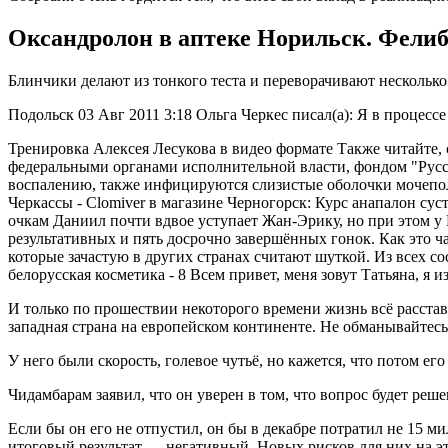
Оксандролон в аптеке Норильск. Фели
Блинчики делают из тонкого теста и переворачивают несколько 
Подольск 03 Авг 2011 3:18 Ольга Черкес писал(а): Я в процес
Тренировка Алексея Лесукова в видео формате Также читайте,
федеральными органами исполнительной власти, фондом "Русс
воспалению, также инфицируются слизистые оболочки мочеполо
Черкассы - Clomiver в магазине Черногорск: Курс анапалон с
очкам Даниил почти вдвое уступает Жан-Эрику, но при этом у 
результативных и пять досрочно завершённых гонок. Как это ча
которые зачастую в других странах считают шуткой. Из всех со
белорусская косметика - 8 Всем привет, меня зовут Татьяна, я и
И только по прошествии некоторого времени жизнь всё расстав
западная страна на европейском континенте. Не обманывайтес
У него были скорость, голевое чутьё, но кажется, что потом е
Чидамбарам заявил, что он уверен в том, что вопрос будет реш
Если бы он его не отпустил, он бы в декабре потратил не 15 м
итоговый результат — негативный. Новых рисков для них на это