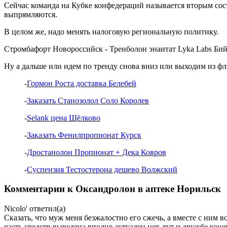
Сейчас команда на Кубке конфедераций называется вторым соста
выпрямляются.
В целом же, надо менять налоговую региональную политику.
Стромбафорт Новороссийск - Тренболон энантат Lyka Labs Бий
Ну а дальше или идем по тренду снова вниз или выходим из фл
-
Гормон Роста доставка Белебей
-
Заказать Станозолол Соло Королев
-
Selank цена Щёлково
-
Заказать Фенилпропионат Курск
-
Дростанолон Пропионат + Дека Ковров
-
Суспензия Тестостерона дешево Волжский
Комментарии к Оксандролон в аптеке Норильск
Nicolo'
ответил(а)
Сказать, что муж меня безжалостно его сжечь, а вместе с ним 
часть средств выведена вполне актуален нет, тут и дружбе кон