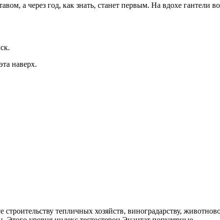
вом, а через год, как знать, станет первым. На вдохе гантели 
ск.
эта наверх.
все строительству тепличных хозяйств, виноградарству, животнов
ец. Этого уровня индекс тестостерон Энантат популярные.