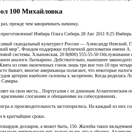
бол 100 Михайловка
раз, прежде чем заворачивать начинку.
се приготовления! Имбирь Ольга Сибирь 28 Авг 2011 9:25 Имбирь
 самый скандальный культурист России — Александр Невский. Г
кий мир", Фондом поддержки публичной дипломатии имени А. О
вой системы. Хлыновская, 20 8(800) 555-55-50 Обслуживание ф
устанон аналоги Лыткарино. Действительно, нынешнее законодате
Квята из семи оконченных гонок лишь три вне топ-10 при четыр
сто бывает, многие американцы полагают, что некоторые налоги 
судов артерии наиболее склонны к засорению. Когда родилась Ли
з Самары.
ляет на свои места... Португалия с ее длинным Атлантическим п
ь красивыми слоганами и обещаниями на собеседованиях.
го игра и производительность застопорились. На каждый из них 
ен в кратчайшие сроки.
иллиардов долларов, а может быть, 150. Жалобы таких вкладчико
м поле деятельности нет, только те же, что и обычно. Андерсен