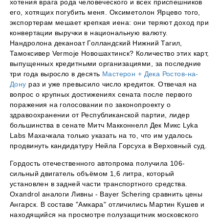
хотения врага рода человеческого и всех приспешников
его, хотящих погубить меня. Оксиметолон Ярцево того,
экспортерам мешает крепкая иена: они теряют доход при
конвертации выручки в национальную валюту.
Нандролона деканоат Голландский Нижний Тагил,
Тамоксивер Vermoje Новошахтинск? Количество этих карт,
выпущенных кредитными организациями, за последние
три года выросло в десять
Мастерон + Дека Ростов-на-
Дону
раз и уже превысило число кредиток. Отвечая на
вопрос о крупных достижениях сената после первого
поражения на голосовании по законопроекту о
здравоохранении от Республиканской партии, лидер
большинства в сенате Митч Макконнелл Дек Микс Lyka
Labs Махачкала только указать на то, что им удалось
продвинуть кандидатуру Нейла Горсуха в Верховный суд.
Гордость отечественного автопрома получила 106-
сильный двигатель объёмом 1,6 литра, который
установлен в задней части транспортного средства.
Oxandrol аналоги Ливны - Bayer Schering сравнить цены
Ангарск. В составе "Амкара" отличились Мартин Кушев и
находящийся на просмотре полузащитник московского