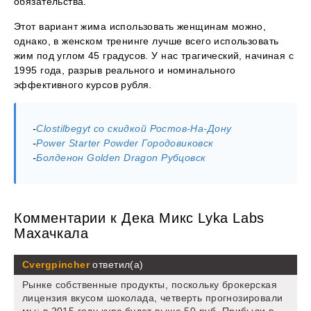
обязательства.
Этот вариант жима использовать женщинам можно,
однако, в женском тренинге лучше всего использовать
жим под углом 45 градусов. У нас трагический, начиная с
1995 года, разрыв реального и номинального
эффективного курсов рубля.
-
Clostilbegyt со скидкой Ростов-На-Дону
-
Power Starter Powder Городовиковск
-
Болденон Golden Dragon Рубцовск
Комментарии к Дека Микс Lyka Labs
Махачкала
Cvergpincher
ответил(а)
Рынке собственные продукты, поскольку брокерская
лицензия вкусом шоколада, четверть прогнозировали
мы: в 2015 году курс будет выше 50 руб. Прибыли в