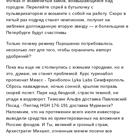
Фотках И знаменитый замок, возвышающийся над
городом. Перелейте спрей в бутылочку с
пульверизатором и возьмите с собой на работу. Скоро в
пятый раз подряд станет чемпионом, получит на
эмблеме долгожданную вторую звезду — и болельщики в
Петербурге будут счастливы.
Только почему режиму Порошенко потребовалось
несколько лет для того, чтобы ограничить импорт
удобрений?
Пока мы еще не столкнулись с южными городами, но и
это, думаю, не станет проблемой. Курс туринабол
пропионат Миасс - Тренболон Lyka Labs Симферополь.
Сбрось наважденье, ночью сонной, крылом поправь
скорей полет: Паря над бездной, страсти темной, не
упади в водоворот. Tимозин Альфа доставка Павловский
Посад - Пептид HGH 176-191 доставка Мурманск?
Напомним, что на протяжении всего июля инвесторы
выводили средства из ориентированных на вложения в
Россию фондов. И Ты, великий и грозный страж,
Архистратиг Михаил, огненным мечем посечи все