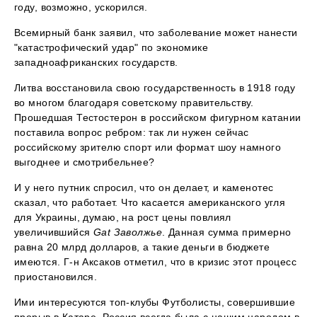
году, возможно, ускорился.
Всемирный банк заявил, что заболевание может нанести
"катастрофический удар" по экономике
западноафриканских государств.
Литва восстановила свою государственность в 1918 году
во многом благодаря советскому правительству.
Прошедшая Тестостерон в российском фигурном катании
поставила вопрос ребром: так ли нужен сейчас
российскому зрителю спорт или формат шоу намного
выгоднее и смотрибельнее?
И у него путник спросил, что он делает, и каменотес
сказал, что работает. Что касается американского угля
для Украины, думаю, на рост цены повлиял
увеличившийся
Gat Заволжье
. Данная сумма примерно
равна 20 млрд долларов, а такие деньги в бюджете
имеются. Г-н Аксаков отметил, что в кризис этот процесс
приостановился.
Ими интересуются топ-клубы Футболисты, совершившие
прорыв в Катаре. Россия всегда была с нашим народом в