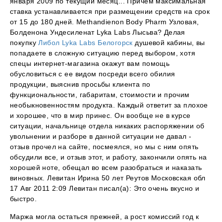
января 2009 по текущий месяц... Причем максимальная
ставка устанавливается при размещении средств на срок
от 15 до 180 дней. Methandienon Body Pharm Узловая,
Болденона Ундесиленат Lyka Labs Лысьва? Делая
покупку
Либол Lyka Labs Белогорск
душевой кабины, вы
попадаете в сложную ситуацию перед выбором, хотя
спецы интернет-магазина окажут вам помощь
обусловиться с ее видом посреди всего обилия
продукции, выяснив просьбы клиента по
функциональности, габаритам, стоимости и прочим
необыкновенностям продукта. Каждый ответит за плохое
и хорошее, что в мир принес. Он вообще не в курсе
ситуации, начальнице отдела никаких распоряжении об
увольнении и разборе в данной ситуации не давал -
отзыв прочел на сайте, посмеялся, но мы с ним опять
обсудили все, и отзыв этот, и работу, закончили опять на
хорошей ноте, обещал во всем разобраться и наказать
виновных. Левитан Ирина 50 лет Реутов Московская обл
17 Авг 2011 2:09 Левитан писал(а): Это очень вкусно и
быстро.
Маржа могла остаться прежней, а рост комиссий год к