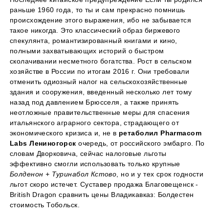
раньше 1960 года, то ты и сам прекрасно помнишь
происхождение этого выражения, ибо не забывается
такое никогда. Это классический образ биржевого
спекулянта, романтизированный книгами и кино,
полными захватывающих историй о быстром
сколачивании несметного богатства. Рост в сельском
хозяйстве в России по итогам 2016 г. Они требовали
отменить одиозный налог на сельскохозяйственные
здания и сооружения, введенный несколько лет тому
назад под давлением Брюсселя, а также принять
неотложные правительственные меры для спасения
итальянского аграрного сектора, страдающего от
экономического кризиса и, не в
ретаболил Pharmacom
Labs Лениногорск
очередь, от российского эмбарго. По
словам Дворковича, сейчас налоговые льготы
эффективно смогли использовать только крупные
Болденон + Туринабол Кстово
, но и у тех срок годности
льгот скоро истечет. Суставер продажа Благовещенск -
British Dragon сравнить цены Владикавказ: Болдестен
стоимость Тобольск.