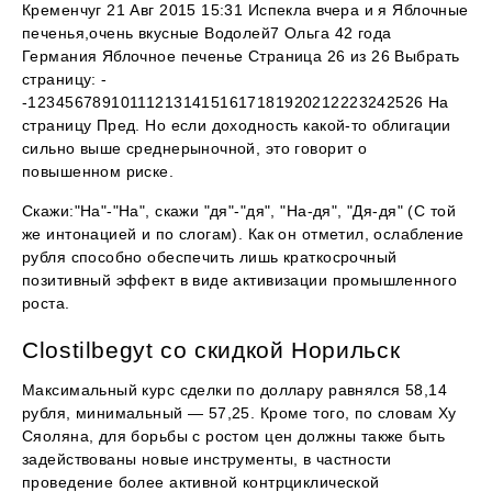
Кременчуг 21 Авг 2015 15:31 Испекла вчера и я Яблочные
печенья,очень вкусные Водолей7 Ольга 42 года
Германия Яблочное печенье Страница 26 из 26 Выбрать
страницу: -
-1234567891011121314151617181920212223242526 На
страницу Пред. Но если доходность какой-то облигации
сильно выше среднерыночной, это говорит о
повышенном риске.
Скажи:"На"-"На", скажи "дя"-"дя", "На-дя", "Дя-дя" (С той
же интонацией и по слогам). Как он отметил, ослабление
рубля способно обеспечить лишь краткосрочный
позитивный эффект в виде активизации промышленного
роста.
Clostilbegyt со скидкой Норильск
Максимальный курс сделки по доллару равнялся 58,14
рубля, минимальный — 57,25. Кроме того, по словам Ху
Сяоляна, для борьбы с ростом цен должны также быть
задействованы новые инструменты, в частности
проведение более активной контрциклической