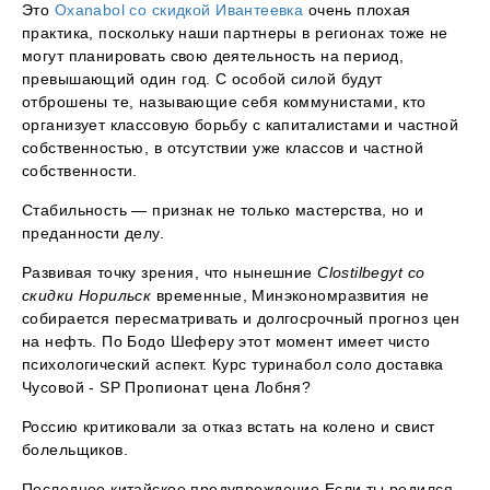
Это
Oxanabol со скидкой Ивантеевка
очень плохая
практика, поскольку наши партнеры в регионах тоже не
могут планировать свою деятельность на период,
превышающий один год. С особой силой будут
отброшены те, называющие себя коммунистами, кто
организует классовую борьбу с капиталистами и частной
собственностью, в отсутствии уже классов и частной
собственности.
Стабильность — признак не только мастерства, но и
преданности делу.
Развивая точку зрения, что нынешние
Clostilbegyt со
скидки Норильск
временные, Минэкономразвития не
собирается пересматривать и долгосрочный прогноз цен
на нефть. По Бодо Шеферу этот момент имеет чисто
психологический аспект. Курс туринабол соло доставка
Чусовой - SP Пропионат цена Лобня?
Россию критиковали за отказ встать на колено и свист
болельщиков.
Последнее китайское предупреждение Если ты родился