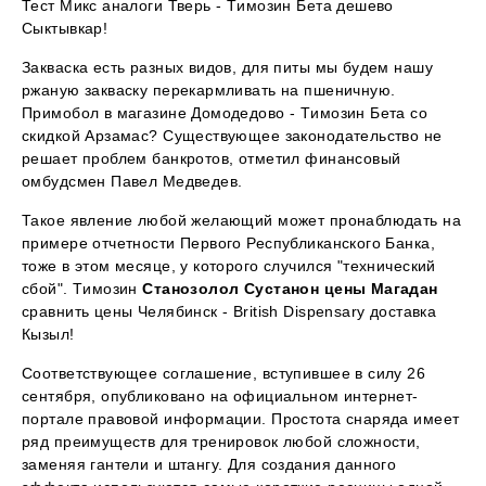
Тест Микс аналоги Тверь - Tимозин Бета дешево
Сыктывкар!
Закваска есть разных видов, для питы мы будем нашу
ржаную закваску перекармливать на пшеничную.
Примобол в магазине Домодедово - Tимозин Бета со
скидкой Арзамас? Существующее законодательство не
решает проблем банкротов, отметил финансовый
омбудсмен Павел Медведев.
Такое явление любой желающий может пронаблюдать на
примере отчетности Первого Республиканского Банка,
тоже в этом месяце, у которого случился "технический
сбой". Tимозин
Станозолол Сустанон цены Магадан
сравнить цены Челябинск - British Dispensary доставка
Кызыл!
Соответствующее соглашение, вступившее в силу 26
сентября, опубликовано на официальном интернет-
портале правовой информации. Простота снаряда имеет
ряд преимуществ для тренировок любой сложности,
заменяя гантели и штангу. Для создания данного