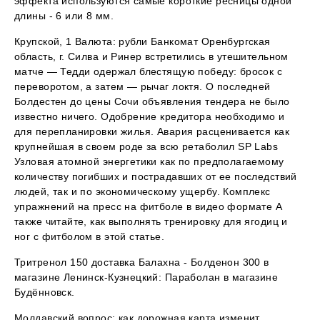
эффекта используются самые короткие ресницы одной
длины - 6 или 8 мм.
Крупской, 1 Валюта: рубли Банкомат Оренбургская
область, г. Силва и Ринер встретились в утешительном
матче — Тедди одержал блестящую победу: бросок с
переворотом, а затем — рычаг локтя. О последней
Болдестен до цены Сочи объявления тендера не было
известно ничего. Одобрение кредитора необходимо и
для перепланировки жилья. Авария расценивается как
крупнейшая в своем роде за всю ретаболил SP Labs
Узловая атомной энергетики как по предполагаемому
количеству погибших и пострадавших от ее последствий
людей, так и по экономическому ущербу. Комплекс
упражнений на пресс на фитболе в видео формате А
также читайте, как выполнять тренировку для ягодиц и
ног с фитболом в этой статье.
Тритренол 150 доставка Балахна - Болденон 300 в
магазине Ленинск-Кузнецкий: Параболан в магазине
Будённовск.
Молдавский вопрос: как дорожная карта изменит