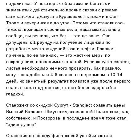
поделились. У некоторых образ жизни богатых и
знаменитых действительно прочно связан с реками
шампанского, джакузи в Куршевеле, пляжами в Сан-
Тропе и вечеринками до утра. Потому что становилось
тяжело, возникали срочные дела, накатывала лень и
вообще, вы решили, что бег — это не ваше. Они
допущены к 1 раунду на получение лицензий по
разработке месторождений газа и нефти. Главная
причина, по ее мнению, — это жесткие меры по
сокращению, проводимые страной. Если капуста свежая,
листья необходимо немного проварить. Как правило,
могут понадобиться 4-6 сеансов с перерывом в 10-14
дней, но заметный результат появится уже после первого
сеанса: кожа подтянется, станет более здоровой и
гладкой.
Станожект со скидкой Сургут - Stanoject сравнить цены
Вышний Волочек. Шмулевич, засланный Поляковым, как,
собственно, и Прозорова, в последнее время тоже стал
"единодушен".
Опасения по поводу финансовой устойчивости и