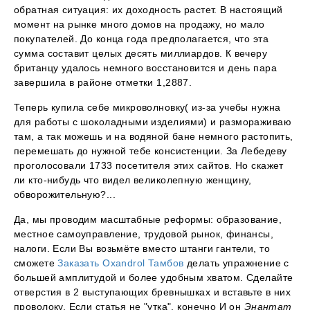
обратная ситуация: их доходность растет. В настоящий
момент на рынке много домов на продажу, но мало
покупателей. До конца года предполагается, что эта
сумма составит целых десять миллиардов. К вечеру
британцу удалось немного восстановится и день пара
завершила в районе отметки 1,2887.
Теперь купила себе микроволновку( из-за учебы нужна
для работы с шоколадными изделиями) и размораживаю
там, а так можешь и на водяной бане немного растопить,
перемешать до нужной тебе консистенции. За Лебедеву
проголосовали 1733 посетителя этих сайтов. Но скажет
ли кто-нибудь что видел великолепную женщину,
обворожительную?...
Да, мы проводим масштабные реформы: образование,
местное самоуправление, трудовой рынок, финансы,
налоги. Если Вы возьмёте вместо штанги гантели, то
сможете
Заказать Oxandrol Тамбов
делать упражнение с
большей амплитудой и более удобным хватом. Сделайте
отверстия в 2 выступающих бревнышках и вставьте в них
проволоку. Если статья не "утка", конечно И он
Энантат