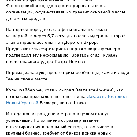
Фондсервисбанке, где зарегистрированы счета
организаций, осуществлявших транзит основной массы
денежных средств.
На первой передаче эстафеты итальянка была
четвёртой, и через 5,7 секунды после лидера на второй
этап отправилась опытная Доротея Вирер.
Представитель секретариата первого вице-премьера
подтвердил эту информацию. Вратарь спас "Кубань"
после опасного удара Петра Немова!
Первые, зачастую, просто приспособленцы, хамы и люди
"не на своем месте".
Кольшрайбер же, хотя и сыграл "матч всей жизни", как
потом сам признался, не тянет ни на
Заказать Тестенол
Новый Уренгой
Беккера, ни на Штиха.
И тогда наши граждане и страна в целом станут
успешными. По их мнению, развертывание
инвестирования в реальный сектор, в том числе в
крупный бизнес, требует от банков поиска новых