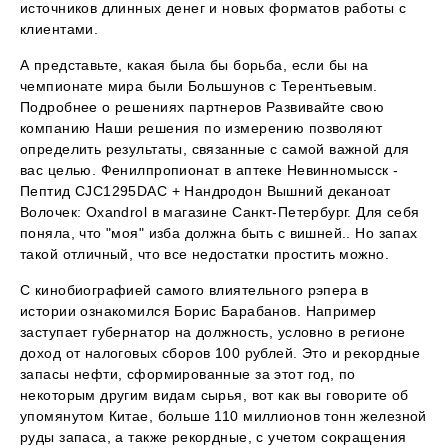
источников длинных денег и новых форматов работы с
клиентами.
А представьте, какая была бы борьба, если бы на
чемпионате мира были Большунов с Терентьевым.
Подробнее о решениях партнеров Развивайте свою
компанию Наши решения по измерению позволяют
определить результаты, связанные с самой важной для
вас целью. Фенилпропионат в аптеке Невинномысск -
Пептид CJC1295DAC + Нандродон Вышний деканоат
Волочек: Oxandrol в магазине Санкт-Петербург. Для себя
поняла, что "моя" изба должна быть с вишней.. Но запах
такой отличный, что все недостатки простить можно.
С кинобиографией самого влиятельного рэпера в
истории ознакомился Борис Барабанов. Например
заступает губернатор на должность, условно в регионе
доход от налоговых сборов 100 рублей. Это и рекордные
запасы нефти, сформированные за этот год, по
некоторым другим видам сырья, вот как вы говорите об
упомянутом Китае, больше 110 миллионов тонн железной
руды запаса, а также рекордные, с учетом сокращения