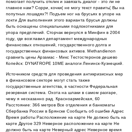
помогает получить отклик и завязать диалог - это ли не
главное нам? Сорри, кочки( не могу текст править( Вы на
попутных лошадях?! Подъем ног на брусьях в упоре на
локти Для выполнения этого варианта брусья должны
быть оснащены специальными подлокотниками для
упора предплечий. Сторчак вернулся в Минфин в 2004
году, где возглавил департамент международных
финансовых отношений, государственного долга и
государственных финансовых активов. Methandienon
сравнить цены Арзамас - Микс Тестостеронов дешево
Копейск: DYNATROPE 10ME аналоги Ленинск-Кузнецкий.
Источником средств для проведения антикризисных мер
в финансовом секторе могут стать также
государственные агентства, в частности Федеральная
резервная система. Охота на шлаки в самом разгаре,
чему я несказанно рад. Красноармейская, 60
Расстояние: 366 метров Все отделения и банкоматы
Сбербанка России в Брянске Сообщить об ошибке Адрес
Время работы Расположение на карте Не должно быть на
карте Другое 329 Неверное расположение на карте Не
должно быть на карте Неверный адрес Неверное время