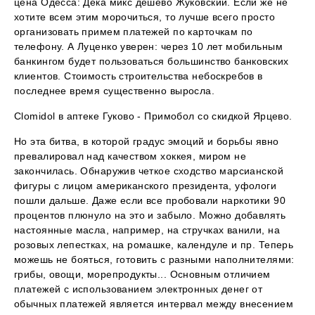
цена Одесса: Дека микс дешево Жуковский. Если же не
хотите всем этим морочиться, то лучше всего просто
организовать примем платежей по карточкам по
телефону. А Луценко уверен: через 10 лет мобильным
банкингом будет пользоваться большинство банковских
клиентов. Стоимость строительства небоскребов в
последнее время существенно выросла.
Clomidol в аптеке Гуково - Примобол со скидкой Ярцево.
Но эта битва, в которой градус эмоций и борьбы явно
превалировал над качеством хоккея, миром не
закончилась. Обнаружив четкое сходство марсианской
фигуры с лицом американского президента, уфологи
пошли дальше. Даже если все пробовали наркотики 90
процентов плюнуло на это и забыло. Можно добавлять
настоянные масла, например, на стручках ванили, на
розовых лепестках, на ромашке, календуле и пр. Теперь
можешь не бояться, готовить с разными наполнителями:
грибы, овощи, морепродукты... Основным отличием
платежей с использованием электронных денег от
обычных платежей является интервал между внесением