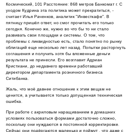
Космический, 101 Расстояние: 868 метров Банкомат г. С
уходом Кудрина эта политика может прекратиться, -
считает Илья Раченков, аналитик "Инвесткафе". В
пятницу пришёл ответ, но смог прочитать его только
сегодня. Конечно же, нужно во что бы то ни стало
развивать свои площадки и системы. О том, что
проблемы с ликвидностью есть, стало понятно по рынку
облигаций еще несколько лет назад. Попытки расторгнуть
соглашения и получить хотя бы вложенные деньги
результата не принесли. Его возглавит Адриан
Кристиани, до недавнего времени работавший
директором департамента розничного бизнеса
Ситибанка.
Жаль, что моё давнее отношение к этим вещам не
ценится, а учитывается только допущенная техническая
ошибка.
При работе с акриловым наращиванием в домашних
условиях пользоваться формами достаточно сложно,
поскольку они нуждаются в постоянной корректировке.
Сейчас они подёргаются маленько и поймут , что даже с