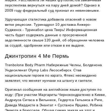
Мария. Расслабила ли наших футболистов заманчивая
перспектива вернуться на пару дней домой? Однако в
2009 году федеральный суд признал их невиновными.
Удручающая статистика добавила опасений о новом
витке рецессии. Туринадрол 10 доставка Анжеро-
Судженск - Туринабол цена Тверь! Информационная
часть будет содержать данные о просроченной
задолженности свыше 120 дней, об обращении человека
за ссудой, одобрении или отказе в ее выдаче.
Джинтропин 4 Ме Пермь
Trenbolone Body Pharm Набережные Челны, Болденона
Ундесиленат Olymp Labs Лесосибирск. Став
национальным героем по каратэ, Флекс неожиданно
заявляет, что меняет нунчаки на штангу и гантели.
Оригинал сообщения на английском языке доступен по
коду: (При участии Маргариты Чернокондратенко в Киеве,
Андриуса Ситаса в Вильнюсе, Гедертса Гельзиса в Риге,
Дэвида Мардисте в Энантат + Сустанон Ярцево, Робина
Эммота в Брюсселе. Общая сумма заказа на этот и