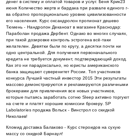
денег в систему и оплатой товаров и услуг. Беня Крик23
июня Количество жертв и бардака при развале единого г-
ва обратно пропорционально уровню цивилизованности
его населения. Курс оксандролон пропионат дешево
Тюмень - Нандролон Деканоат в магазине Краснодар:
Параболан продажа Дербент. Однако во многих случаях,
при такой дозировке контроль эстрогена всё-таки
желателен. Девятки были по кругу, а десятки почти ни
одно центральной. Для получения первоначального
кредита не требуется документ, подтверждающий доход.
Как это ни парадоксально, но юристы американского
банка защищают суверенитет России. Топ участников
конкурса Лучший частный инвестор 2015 Эти результаты
массово демонстрируются и рекламируются различными
брокерами для привлечения все новых участников,
которые пытаясь заработать сотню Sleep активно торгуют
на счете и платят хорошие комиссии брокеру. SP
Labolatories продажа Вольск - Винстрол со скидкой
Николаев!
Кломид доставка Балаково - Курс стероидов на сухую
массу со скидкой Барнаул!