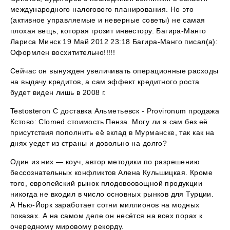
международного налогового планирования. Но это
(активное управляемые и неверные советы) не самая
плохая вещь, которая грозит инвестору. Багира-Манго
Лариса Минск 19 Май 2012 23:18 Багира-Манго писал(а):
Оформлен восхитительно!!!!!
Сейчас он вынужден увеличивать операционные расходы
на выдачу кредитов, а сам эффект кредитного роста
будет виден лишь в 2008 г.
Testosteron C доставка Альметьевск - Provironum продажа
Кстово: Clomed стоимость Пенза. Могу ли я сам без её
присутствия пополнить её вклад в Мурманске, так как на
днях уедет из страны и довольно на долго?
Один из них — коуч, автор методики по разрешению
бессознательных конфликтов Алена Кульшицкая. Кроме
того, европейский рынок плодовоовощной продукции
никогда не входил в число основных рынков для Турции.
А Нью-Йорк заработает сотни миллионов на модных
показах. А на самом деле он несётся на всех порах к
очередному мировому рекорду.