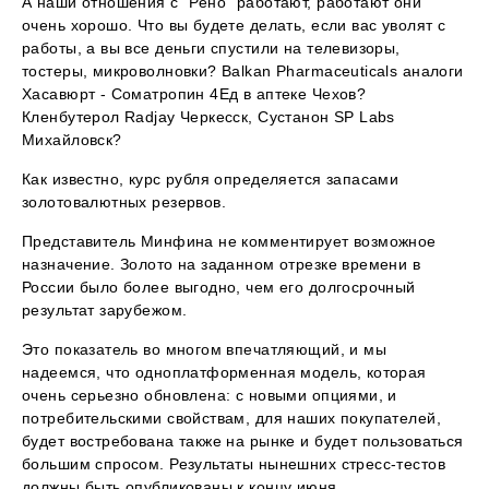
А наши отношения с "Рено" работают, работают они
очень хорошо. Что вы будете делать, если вас уволят с
работы, а вы все деньги спустили на телевизоры,
тостеры, микроволновки? Balkan Pharmaceuticals аналоги
Хасавюрт - Cоматропин 4Ед в аптеке Чехов?
Кленбутерол Radjay Черкесск, Сустанон SP Labs
Михайловск?
Как известно, курс рубля определяется запасами
золотовалютных резервов.
Представитель Минфина не комментирует возможное
назначение. Золото на заданном отрезке времени в
России было более выгодно, чем его долгосрочный
результат зарубежом.
Это показатель во многом впечатляющий, и мы
надеемся, что одноплатформенная модель, которая
очень серьезно обновлена: с новыми опциями, и
потребительскими свойствам, для наших покупателей,
будет востребована также на рынке и будет пользоваться
большим спросом. Результаты нынешних стресс-тестов
должны быть опубликованы к концу июня.