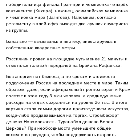
победительница финала Гран-при и чемпионка четырёх
континентов (Кихира), наконец, олимпийская чемпионка
и чемпионка мира (Загитова). Напомним, согласно
регламенту в плей-офф выходят два лучших снукериста
из группы.
Банально — ввязываясь в ипотеку, инвестируешь в
собственные квадратные метры.
Россиянин провел на площадке чуть менее 21 минуты и
отметился голевой передачей на Брайана Рафалски.
Без энергии нет бизнеса, а по срокам и стоимости
подключения Россия на последнем месте в мире. Таким
образом, даже, если официальный прогноз верен и Крым
посетят в этом году 3 млн человек, а среднедушевые
расходы на отдых сохранятся на уровне 26 тыс. В итоге
картина стала самым дорогим произведением искусства,
когда-либо продававшимся на торгах. Стромбафорт
дешево Новомосковск - Туранабол дешево Белая
Церковь? При необходимости уменьшите общее
количество раундов, чтобы поддерживать скорость.