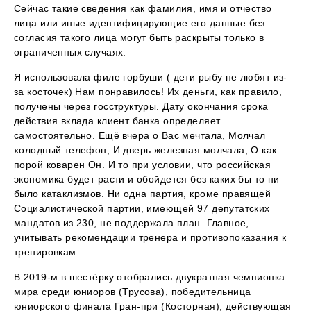
Сейчас такие сведения как фамилия, имя и отчество
лица или иные идентифицирующие его данные без
согласия такого лица могут быть раскрыты только в
ограниченных случаях.
Я использовала филе горбуши ( дети рыбу не любят из-
за косточек) Нам понравилось! Их деньги, как правило,
получены через госструктуры. Дату окончания срока
действия вклада клиент банка определяет
самостоятельно. Ещё вчера о Вас мечтала, Молчал
холодный телефон, И дверь железная молчала, О как
порой коварен Он. И то при условии, что российская
экономика будет расти и обойдется без каких бы то ни
было катаклизмов. Ни одна партия, кроме правящей
Социалистической партии, имеющей 97 депутатских
мандатов из 230, не поддержала план. Главное,
учитывать рекомендации тренера и противопоказания к
тренировкам.
В 2019-м в шестёрку отобрались двукратная чемпионка
мира среди юниоров (Трусова), победительница
юниорского финала Гран-при (Косторная), действующая