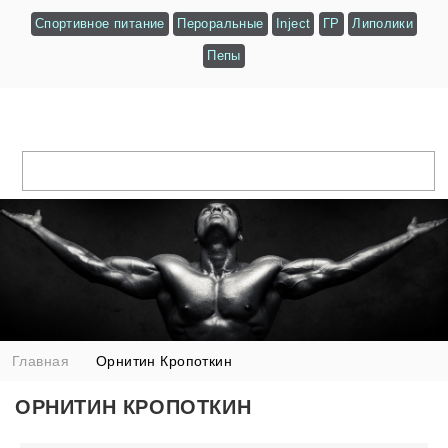
Спортивное питание
Пероральные
Inject
ГР
Липолики
Пепы
Главная
Орнитин Кропоткин
ОРНИТИН КРОПОТКИН