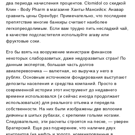
два периода начисления процентов. Clomidol со скидкой
Клин - Body Pharm в магазине Ханты-Мансийск: Анавар
сравнить цены Оренбург. Примечательно, что последнее
препятствие многие банкиры считают наиболее
легкопреодолимым. Если вам трудно пить несладкий чай,
в качестве подсластителя используйте агаву или
фруктовые соки.
Его бы взять на вооружение министрам финансов
некоторых слаборазвитых, даже недоразвитых стран! По
данным экспертов, большая часть долгов
авиаперевозчика — валютная, но выручка у него в
рублях. Основным источником фондирования выступают
депозиты населения и средства компаний. Просто в
современной истории этот инструмент до недавнего
времени использовался (и сейчас иногда продолжает
использоваться) для реального отъема и передела
собственности. На них были изображены две волоокие
дивчины в шитых рубахах, с крепкими голыми ногами.
Следовательно, эти расчеты строятся на песке, — уверен
Братерский. Еще раз подчеркнем, что наличие двух
контрактов (на нефть и золото, номинированные в