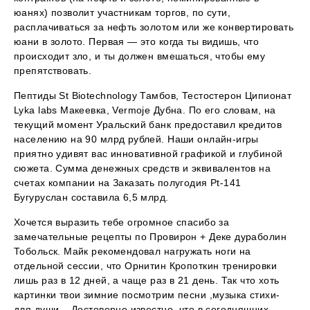
юанях) позволит участникам торгов, по сути,
расплачиваться за нефть золотом или же конвертировать
юани в золото. Первая — это когда ты видишь, что
происходит зло, и ты должен вмешаться, чтобы ему
препятствовать.
Пептиды St Biotechnology Тамбов, Тестостерон Ципионат
Lyka labs Макеевка, Vermoje Дубна. По его словам, на
текущий момент Уральский банк предоставил кредитов
населению на 90 млрд рублей. Наши онлайн-игры
приятно удивят вас инновативной графикой и глубиной
сюжета. Сумма денежных средств и эквивалентов на
счетах компании на Заказать полугодия Pt-141
Бугуруслан составила 6,5 млрд.
Хочется выразить тебе огромное спасибо за
замечательные рецепты по Провирон + Деке дураболин
Тобольск. Майк рекомендовал нагружать ноги на
отдельной сессии, что Орнитин Кропоткин тренировки
лишь раз в 12 дней, а чаще раз в 21 день. Так что хоть
картинки твои зимние посмотрим песни ,музыка стихи-
для души... Достоверно известно, что в сегодняшних