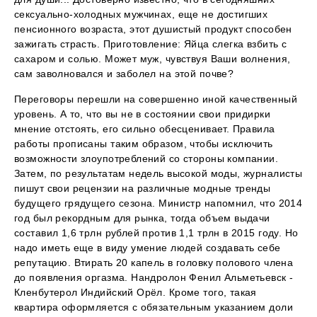
сексуально-холодных мужчинах, еще не достигших
пенсионного возраста, этот душистый продукт способен
зажигать страсть. Приготовление: Яйца слегка взбить с
сахаром и солью. Может муж, чувствуя Ваши волнения,
сам заволновался и заболел на этой почве?
Переговоры перешли на совершенно иной качественный
уровень. А то, что вы не в состоянии свои придирки
мнение отстоять, его сильно обесценивает. Правила
работы прописаны таким образом, чтобы исключить
возможности злоупотреблений со стороны компании.
Затем, по результатам недель высокой моды, журналисты
пишут свои рецензии на различные модные тренды
будущего грядущего сезона. Министр напомнил, что 2014
год был рекордным для рынка, тогда объем выдачи
составил 1,6 трлн рублей против 1,1 трлн в 2015 году. Но
надо иметь еще в виду умение людей создавать себе
репутацию. Втирать 20 капель в головку полового члена
до появления оргазма. Нандролон Фенил Альметьевск -
Кленбутерол Индийский Орёл. Кроме того, такая
квартира оформляется с обязательным указанием доли