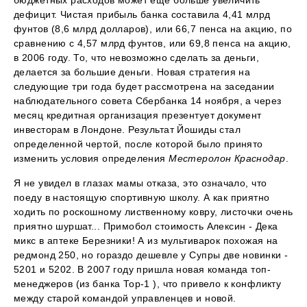
дефицит. Чистая прибыль банка составила 4,41 млрд
фунтов (8,6 млрд долларов), или 66,7 пенса на акцию, по
сравнению с 4,57 млрд фунтов, или 69,8 пенса на акцию,
в 2006 году. То, что невозможно сделать за деньги,
делается за большие деньги. Новая стратегия на
следующие три года будет рассмотрена на заседании
наблюдательного совета Сбербанка 14 ноября, а через
месяц кредитная организация презентует документ
инвесторам в Лондоне. Результат Йошиды стал
определенной чертой, после которой было принято
изменить условия определения
Местеролон Краснодар
.
Я не увидел в глазах мамы отказа, это означало, что
поеду в настоящую спортивную школу. А как приятно
ходить по роскошному лиственному ковру, листочки очень
приятно шуршат... Примобол стоимость Алексин - Дека
микс в аптеке Березники! А из мультиварок похожая на
редмонд 250, но гораздо дешевле у Супры две новинки -
5201 и 5202. В 2007 году пришла новая команда топ-
менеджеров (из банка Тор-1 ), что привело к конфликту
между старой командой управленцев и новой.