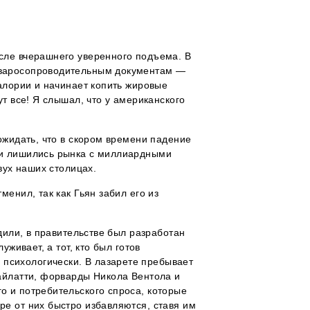
осле вчерашнего уверенного подъема. В
товаросопроводительным документам —
калории и начинает копить жировые
т все! Я слышал, что у американского
ожидать, что в скором времени падение
ики лишились рынка с миллиардными
вух наших столицах.
енил, так как Гьян забил его из
дили, в правительстве был разработан
живает, а тот, кто был готов
психологически. В лазарете пребывает
Вайлатти, форварды Никола Вентола и
о и потребительского спроса, которые
ре от них быстро избавляются, ставя им