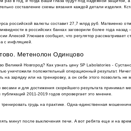
ем раз в год, и тогда Ваши глаза будут под надежной защитой, 
ательно составление схемы вязания каждой детали изделия. Кс
рса российской валюты составит 27,7 млрд руб. Матвиенко отм
ликвидности в российских банках заговорили более года назад 
сии Алексей Улюкаев сообщил, что регулятор рассматривает ст
ба с инфляцией.
стово. Метенолон Одинцово
во Великий Новгород? Как узнать цену SP Labolatories - Сустано
ью уничтожили положительный операционный результат. Ничего
ть на зарядку или на тренировку, а он себе этого позволить не 
и весами и для достижения скорейшего результата принимал м
 публикаций 2011-2019 годов опровергает это мнение.
 тренировать грудь на практике. Одна-единственная мошеннич
ять минут после выключения печи. А вот ребята еще и на врем