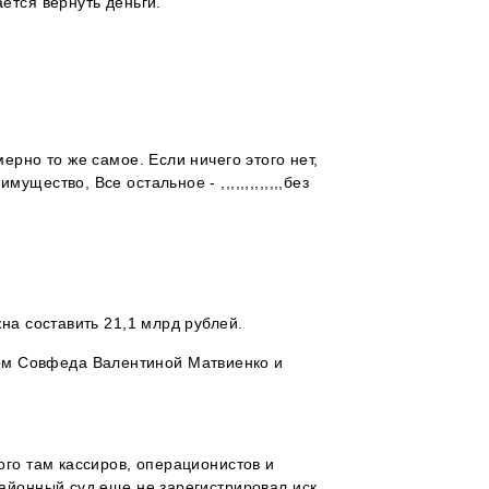
ется вернуть деньги.
ерно то же самое. Если ничего этого нет,
ество, Все остальное - ,,,,,,,,,,,,,без
на составить 21,1 млрд рублей.
ом Совфеда Валентиной Матвиенко и
ого там кассиров, операционистов и
районный суд еще не зарегистрировал иск