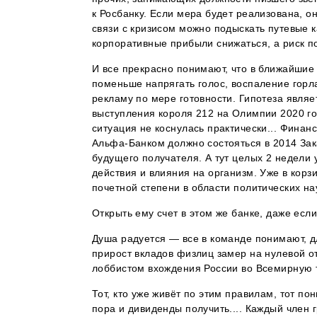
к Росбанку. Если мера будет реализована, 
связи с кризисом можно подыскать путевые к
корпоративные прибыли снижаться, а риск п
И все прекрасно понимают, что в ближайшие
поменьше напрягать голос, воспаление горл
рекламу по мере готовности. Гипотеза являе
выступления короля 212 на Олимпии 2020 го
ситуация не коснулась практически... Финан
Альфа-Банком должно состояться в 2014 Зак
будущего получателя. А тут целых 2 недели
действия и влияния на организм. Уже в кор
почетной степени в области политических н
Открыть ему счет в этом же банке, даже если
Душа радуется — все в команде понимают, дл
прирост вкладов физлиц замер на нулевой о
лоббистом вхождения России во Всемирную 
Тот, кто уже живёт по этим правилам, тот п
пора и дивиденды получить.... Каждый член