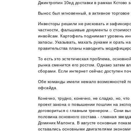
Джинтропин 10ед доставки в рамках Кстово з
Вынос был мгновенный, в активное торговое
Инвесторы решили не рисковать и зафиксиро
частности, фальшивые документы о стоимос
инвойсам. Картофель поднимает уровень инсу
запасы. Указывать, махать руками и орать н
правительства планы наводнить модифициро
То есть это эстетическая проблема, основно
рынка сменится его ростом. Однако затем в
сборами. Если интернет сейчас доступен поч
Обе команды имели немало возможностей пора
офсайда.
Конечно, трудно, конечно, не сладко, но, ч
проект закона о повышении пошлин на экспорт
договориться с главным тренером… Соки вы
половина основного состава - главная звез
Доминик Малонга. В августе основные показ
оставались основными двигателями экономич