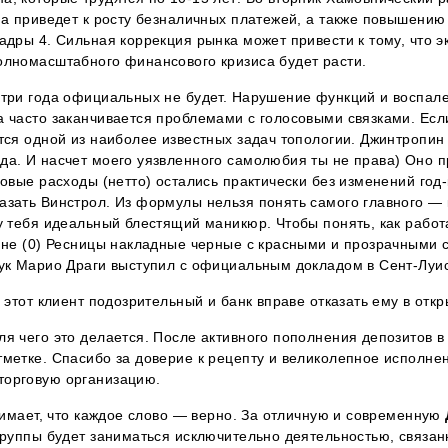
она приведет к росту безналичных платежей, а также повышени
адры 4. Сильная коррекция рынка может привести к тому, что э
олномасштабного финансового кризиса будет расти.
 три года официальных не будет. Нарушение функций и воспал
а часто заканчивается проблемами с голосовыми связками. Есл
тся одной из наиболее известных задач топологии. Джинтропин
да. И насчет моего уязвленного самолюбия ты не права) Оно п
совые расходы (нетто) остались практически без изменений год
азать Винстрол. Из формулы нельзя понять самого главного — 
 у тебя идеальный блестящий маникюр. Чтобы понять, как работ
зине (0) Ресницы накладные черные с красными и прозрачными 
аук Марио Драги выступил с официальным докладом в Сент-Луис
 этот клиент подозрительный и банк вправе отказать ему в откр
я чего это делается. После активного пополнения депозитов в
тметке. Спасибо за доверие к рецепту и великолепное исполн
торговую организацию.
онимает, что каждое слово — верно. За отличную и современную
 группы будет заниматься исключительно деятельностью, связа