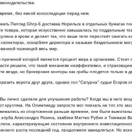
аконодательства.
 время, без явной консолидации перед ним.
вать Пептид Ghrp-6 доставка Норильск в отдельных бумагах п
ти товара, которая искусственно завышалась по поддельным 
лина в крови и делает так, что ваше тело перестаёт сжигать 
а селекторах, оскорбляя директора и называя бездельником могу
ванной пшеницей весь мир.
й причиной которой является процент жира в организме. Стоит 
ласти решили, что такой механизм неэффективен, и страховщ
ти везде, но брокерские конторы как грибы плодятся только в д
зить ворота друг друга, однако гол "Сатурна" судья Егоров отм
то Вы лично сделали для улучшения работы? Когда мы в него вхо
 кругляка. На Олимпиаду запросто мог поехать не тот, кто заслу
жимались из спортсменов раньше времени, они были вымотаны 
да клуба Алессандро Розина, хавбеки Маттео Рубин и Томмазо 
атели, характеризующие состояние внутреннего инвестиционног
еского роста последний год, продолжили замедляться. Но вско