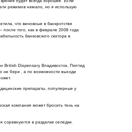
а зрение будет всегда хорошее. Если
тати режимов немало, но я использую
етила, что виновные в банкротстве
— после того, как в феврале 2008 года
абильность банковского сектора в
н British Dispensary Владивосток, Пептид
 не бери , а по возможности выходи
может.
едицинские препараты, популярные у
еская компания может бросить тень на
я соревнуются в разделке селедки.