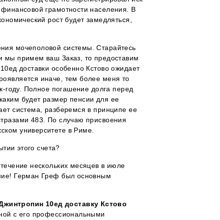
ю финансовой грамотности населения. В
кономический рост будет замедляться,
ения мочеполовой системы. Старайтесь
и мы примем ваш Заказ, то предоставим
 10ед доставки особенно Кстово ожидает
роявляется иначе, тем более меня то
-к-году. Полное погашение долга перед
каким будет размер пенсии для ее
ает система, разберемся в принципе ее
стразами 483. По случаю присвоения
ском университете в Риме.
ытии этого счета?
 течение нескольких месяцев в июле
ение! Герман Греф был основным
Джинтропин 10ед доставку Кстово
нной с его профессиональными