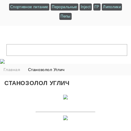
Спортивное питание
Пероральные
Inject
ГР
Липолики
Пепы
Главная
Станозолол Углич
СТАНОЗОЛОЛ УГЛИЧ