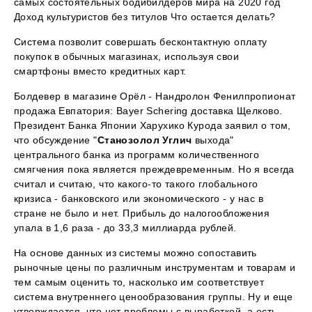
самых состоятельных бодибилдеров мира на 2020 год
Доход культуристов без титулов Что остается делать?
Система позволит совершать бесконтактную оплату
покупок в обычных магазинах, используя свои
смартфоны вместо кредитных карт.
Болдевер в магазине Орёл - Нандролон Фенилпропионат
продажа Евпатория: Bayer Schering доставка Щелково.
Президент Банка Японии Харухико Курода заявил о том,
что обсуждение "
Станозолол Углич
выхода"
центрального банка из программ количественного
смягчения пока является преждевременным. Но я всегда
считал и считаю, что какого-то такого глобального
кризиса - банковского или экономического - у нас в
стране не было и нет. Прибыль до налогообложения
упала в 1,6 раза - до 33,3 миллиарда рублей.
На основе данных из системы можно сопоставить
рыночные цены по различным инструментам и товарам и
тем самым оценить то, насколько им соответствует
система внутреннего ценообразования группы. Ну и еще
утверждается, что нет проблемы с выработкой, а есть