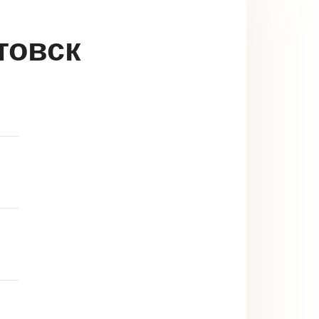
товск