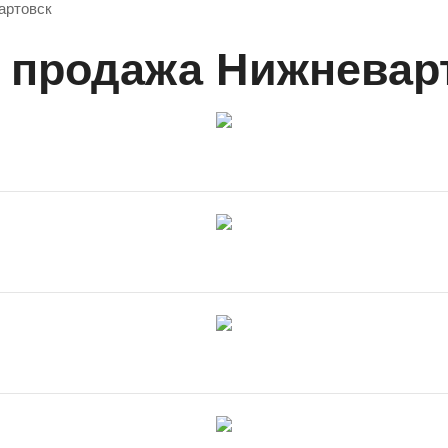
артовск
т продажа Нижневар