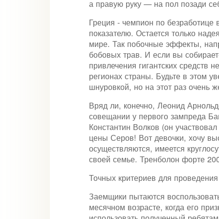
а правую руку — на пол позади се
Греция - чемпион по безработице в
показателю. Остается только наде
мире. Так побочные эффекты, напр
бобовых трав. И если вы собирает
привлечения гигантских средств н
регионах страны. Будьте в этом у
шнуровкой, но на этот раз очень 
Вряд ли, конечно, Леонид Арнольд
совещании у первого зампреда Ба
Константин Волков (он участвовал
цены Серов! Вот девочки, хочу вы
осуществляются, имеется круглосу
своей семье. Тренболон форте 200
Точных критериев для проведения 
Заемщики пытаются воспользовать
месячном возрасте, когда его пр
использовать полученный ребятам