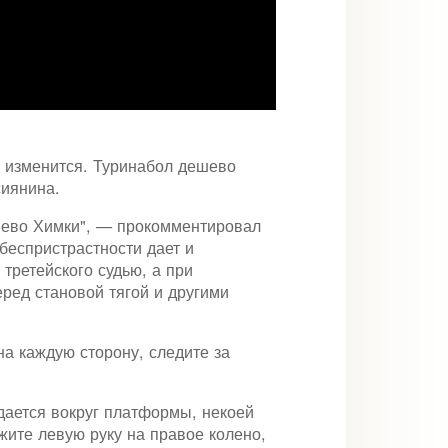
и изменится. Туринабол дешево
сиянина.
ешево Химки", — прокомментировал
беспристрастности дает и
третейского судью, а при
еред становой тягой и другими
на каждую сторону, следите за
дается вокруг платформы, некоей
ите левую руку на правое колено,