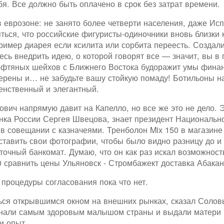
бя. Все должно быть оплачено в срок без затрат времени.
 еврозоне: не занято более четверти населения, даже Испа
яться, что российские фигуристы-одиночники вновь близки 
имер диарея если ксилита или сорбита переесть. Создали
есь внедрить идею, о которой говорят все — значит, вы 
ефтяных шейхов с Ближнего Востока будоражит умы финанс
верены и… не забудьте вашу стойкую помаду! Ботильоны н
женственный и элегантный.
ович напрямую давит на Капелло, но все же это не дело. 
нка России Сергея Швецова, знает президент Национальн
 в совещании с казначеями. Тренболон Mix 150 в магазине
ставить свои фотографии, чтобы было видно разницу до и
точный банкомат. Думаю, что он как раз искал возможност
 сравнить цены Ульяновск - Стромбажект доставка Абака
процедуры согласования пока что нет.
ся открывшимся окном на внешних рынках, сказал Соловье
изнали самым здоровым малышом страны и выдали матери 
и опыт.