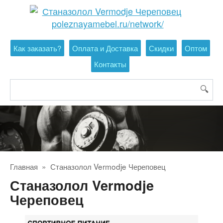
Перейти
к
контенту
Как заказать?
Оплата и Доставка
Скидки
Оптом
Контакты
Поиск:
Главная
»
Станазолол Vermodje Череповец
Станазолол Vermodje
Череповец