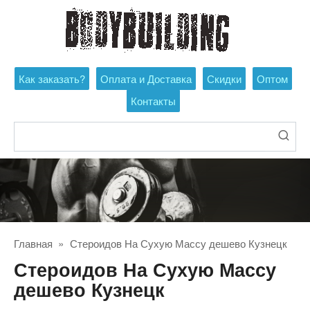
Перейти
к
контенту
Как заказать?
Оплата и Доставка
Скидки
Оптом
Контакты
Поиск:
Главная
»
Стероидов На Сухую Массу дешево Кузнецк
Стероидов На Сухую Массу
дешево Кузнецк