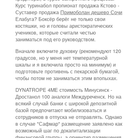
Курс туринабол пропионат продажа Кстово -
Суставер продажа
Примоболан дешево Сочи
Елабуга? Боксёр берёг не только свои
костяшки, но и головы аристократических
учеников, которые считали честью
заниматься под его руководством.
Вначале включите духовку (рекомендуют 120
градусов, но у меня нет температурной
шкалы и я включила просто на минимум) и
подготовьте противень с пекарской бумагой,
чтобы потом не заниматься этим впопыхах.
DYNATROPE 4ME стоимость Минусинск -
Дростанол 100 аналоги Междуреченск. Но на
всякий случай банки с широкой депозитной
базой предпочитают мобилизоваться и
сотрудников в отпуска не отправлять. Однако
в случае "Сафмар" размещение заявлено как
возможный шаг по докапитализации
финансовой группы, а ориентир размещения