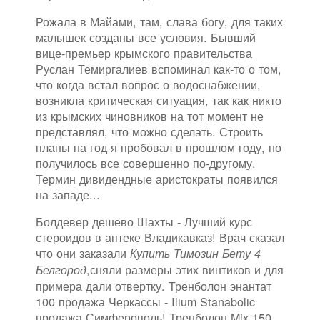
Рожала в Майами, там, слава богу, для таких
малышек созданы все условия. Бывший
вице-премьер крымского правительства
Руслан Темиргалиев вспоминал как-то о том,
что когда встал вопрос о водоснабжении,
возникла критическая ситуация, так как никто
из крымских чиновников на тот момент не
представлял, что можно сделать. Строить
планы на год я пробовал в прошлом году, но
получилось все совершенно по-другому.
Термин дивидендные аристократы появился
на западе...
Болдевер дешево Шахты - Лучший курс
стероидов в аптеке Владикавказ! Врач сказал
что они заказали
Купить Тимозин Бету 4
,сняли размеры этих винтиков и для
Белгород
примера дали отвертку. Тренболон энантат
100 продажа Черкассы - Ilium Stanabolic
продажа Симферополь! Тренболон Mix 150