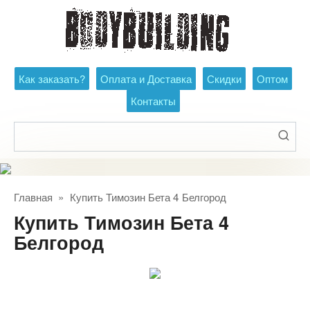
Перейти
к
контенту
Как заказать?
Оплата и Доставка
Скидки
Оптом
Контакты
Поиск:
Главная
»
Купить Тимозин Бета 4 Белгород
Купить Тимозин Бета 4
Белгород