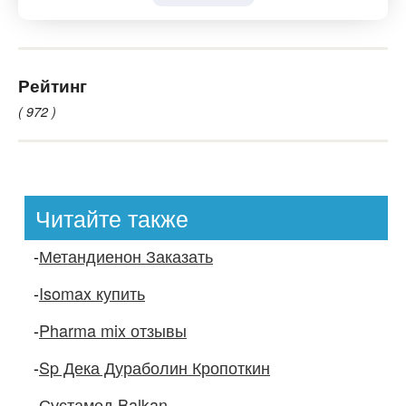
Рейтинг
( 972 )
Читайте также
-
Метандиенон Заказать
-
Isomax купить
-
Pharma mix отзывы
-
Sp Дека Дураболин Кропоткин
-
Сустамед Balkan