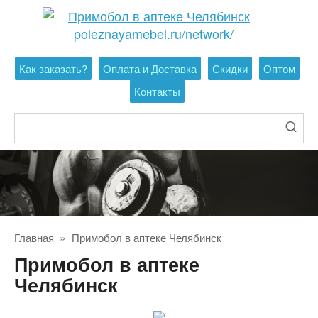
Перейти
к
контенту
Как заказать?
Оплата и Доставка
Скидки
Оптом
Контакты
Поиск:
Главная
»
Примобол в аптеке Челябинск
Примобол в аптеке
Челябинск