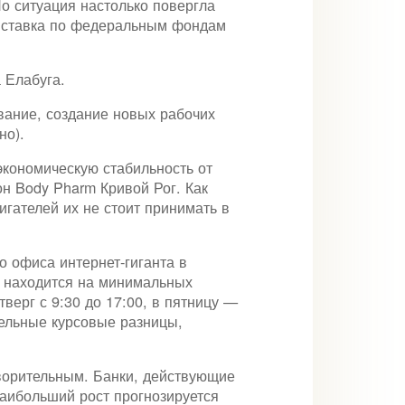
о ситуация настолько повергла
в, ставка по федеральным фондам
 Елабуга.
вание, создание новых рабочих
но).
кономическую стабильность от
он Body Pharm Кривой Рог. Как
гателей их не стоит принимать в
о офиса интернет-гиганта в
с находится на минимальных
верг с 9:30 до 17:00, в пятницу —
тельные курсовые разницы,
ворительным. Банки, действующие
наибольший рост прогнозируется