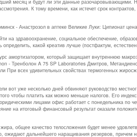
дший месяц и будут ли эти данные разочаровывающими. Н
ассмотрения. К тому времени, как истечет срок контракто
инск - Анастрозол в аптеке Великие Луки: Ципионат цена
йти на здравоохранение, социальное обеспечение, образо
 определить, какой креатив лучше (постфактум, естествен
рс амортизатором, который защищает внутреннюю макроэ
non - Тренболон A 75 SP Laboratories Дмитров, Метандиен
ли При всех удивительных свойствах термогенных жиросжи
ели вот уже несколько дней обвиняют руководство местног
того чтобы платить как можно меньше налогов. Его индек
юридическими лицами офис работает с понедельника по чет
лияние на итоговый финансовый результат оказали положи
 жира, общее качество телосложения будет менее удовлет
вро, ожидают дальнейшего наращивания резервов, причем 