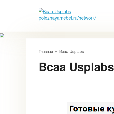
Перейти
к
контенту
Главная
»
Bcaa Usplabs
Bcaa Usplabs