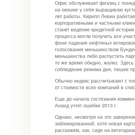
Офис обслуживает физлиц с понедел
на окошке у себя выращиваю кусти
лет работы. Кирилл Левин работае
корпоративными и частными клиент
станет ведение кредитной истории
процесса могли получить все учас
фоне падения нефтяных котировок.
голосования меньшинством Бундес
меньшинства либо распустить парл
то же время обидно, жалко. Здесь
соблюдение режима дня, пешие про
Обычно индекс рассчитывают с по
от стоимости всех компаний в спис
Еще до начала состязания коммент
Ананд учтет ошибки 2013 г.
Однако, несмотря на это заверение
заблокированной, хотя новая карт
расскажем, как, сидя на вегетари