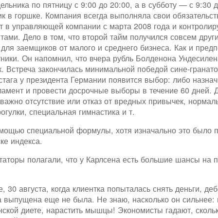
ьника по пятницу с 9:00 до 20:00, а в субботу — с 9:30 
к в горшке. Компания всегда выполняла свои обязательства
т в управляющей компании с марта 2008 года и контролир
ами. Дело в том, что второй тайм получился совсем други
 для заемщиков от малого и среднего бизнеса. Как и предп
тники. Он напомнил, что вчера рубль Болденона Ундесиле
 Встреча закончилась минимальной победой сине-гранатов
тага у президента Германии появится выбор: либо назнач
амент и провести досрочные выборы в течение 60 дней. Дв
 важно отсутствие или отказ от вредных привычек, норма
гулки, специальная гимнастика и т.
мощью специальной формулы, хотя изначально это было 
ке индекса.
аторы полагали, что у Карлсена есть большие шансы на п
, 30 августа, когда клиентка попыталась снять деньги, де
а выпущена еще не была. Не знаю, насколько он сильнее: 
анской диете, нарастить мышцы! Экономисты гадают, сколь