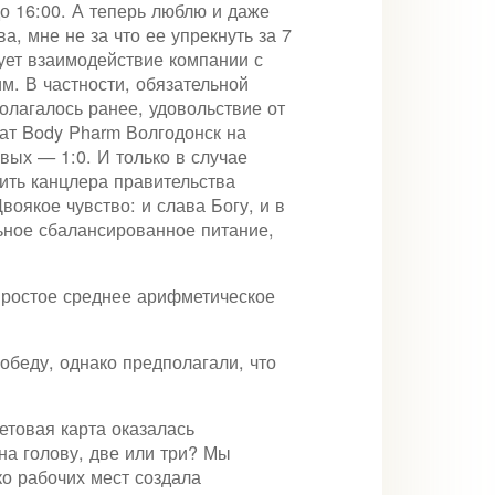
до 16:00. А теперь люблю и даже
, мне не за что ее упрекнуть за 7
ует взаимодействие компании с
м. В частности, обязательной
олагалось ранее, удовольствие от
нат Body Pharm Волгодонск на
ых — 1:0. И только в случае
ить канцлера правительства
оякое чувство: и слава Богу, и в
льное сбалансированное питание,
простое среднее арифметическое
обеду, однако предполагали, что
бетовая карта оказалась
на голову, две или три? Мы
ко рабочих мест создала