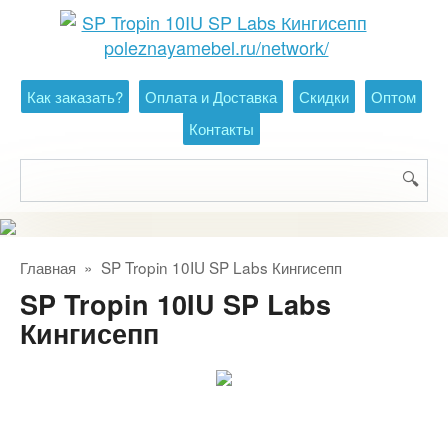
Перейти
к
контенту
Как заказать?
Оплата и Доставка
Скидки
Оптом
Контакты
Поиск:
Главная
»
SP Tropin 10IU SP Labs Кингисепп
SP Tropin 10IU SP Labs
Кингисепп