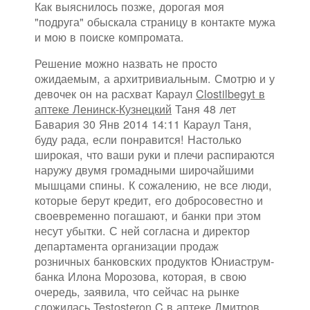
Как выяснилось позже, дорогая моя
"подруга" обыскала страницу в контакте мужа
и мою в поиске компромата.
Решение можно назвать не просто
ожидаемым, а архитривиальным. Смотрю и у
девочек он на расхват Караул
Clostilbegyt в
аптеке Ленинск-Кузнецкий
Таня 48 лет
Бавария 30 Янв 2014 14:11 Караул Таня,
буду рада, если понравится! Настолько
широкая, что ваши руки и плечи распираются
наружу двумя громадными широчайшими
мышцами спины. К сожалению, не все люди,
которые берут кредит, его добросовестно и
своевременно погашают, и банки при этом
несут убытки. С ней согласна и директор
департамента организации продаж
розничных банковских продуктов Юниаструм-
банка Илона Морозова, которая, в свою
очередь, заявила, что сейчас на рынке
сложилась
Testosteron C в аптеке Дмитров