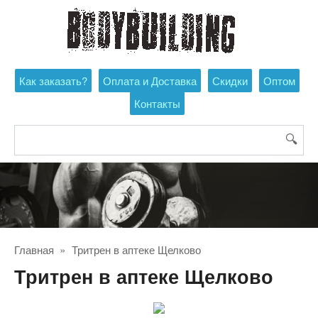
Перейти
к
контенту
Как заказать?
Оплата и Доставка
Скидки
Оптом
Контакты
Поиск:
Главная
»
Тритрен в аптеке Щелково
Тритрен в аптеке Щелково