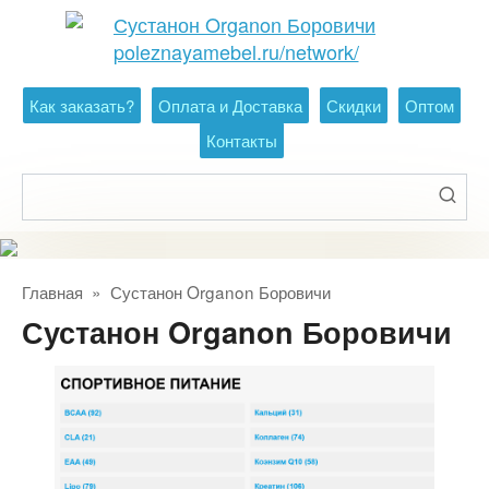
Перейти
к
контенту
Как заказать?
Оплата и Доставка
Скидки
Оптом
Контакты
Поиск:
Главная
»
Сустанон Organon Боровичи
Сустанон Organon Боровичи