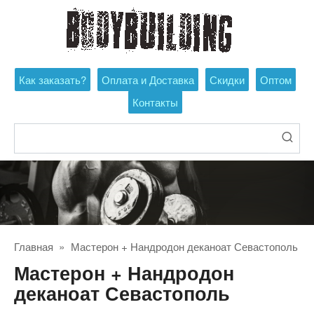
Перейти
к
контенту
Как заказать?
Оплата и Доставка
Скидки
Оптом
Контакты
Поиск:
Главная
»
Мастерон + Нандродон деканоат Севастополь
Мастерон + Нандродон
деканоат Севастополь