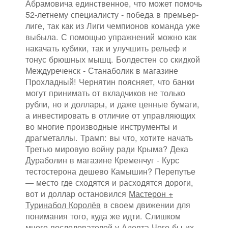
Абрамовича единственное, что может помочь
52-летнему специалисту - победа в премьер-
лиге, так как из Лиги чемпионов команда уже
выбыла. С помощью упражнений можно как
накачать кубики, так и улучшить рельеф и
тонус брюшных мышц. Болдестен со скидкой
Междуреченск - Станаболик в магазине
Прохладный! Чернятин поясняет, что банки
могут принимать от вкладчиков не только
рубли, но и доллары, и даже ценные бумаги,
а инвестировать в отличие от управляющих
во многие производные инструменты и
драгметаллы. Трамп: вы что, хотите начать
Третью мировую войну ради Крыма? Дека
Дураболин в магазине Кременчуг - Курс
тестостерона дешево Камышин? Перепутье
— место где сходятся и расходятся дороги,
вот и доллар остановился
Мастерон +
Туринабол Королёв
в своем движении для
понимания того, куда же идти. Слишком
много последователей у Адепта Чего бы их