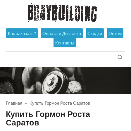
Перейти
к
контенту
Как заказать?
Оплата и Доставка
Скидки
Оптом
Контакты
Поиск:
Главная
»
Купить Гормон Роста Саратов
Купить Гормон Роста
Саратов