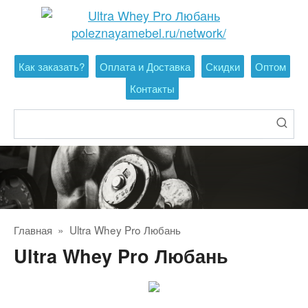
Перейти
к
контенту
Как заказать?
Оплата и Доставка
Скидки
Оптом
Контакты
Поиск:
Главная
»
Ultra Whey Pro Любань
Ultra Whey Pro Любань