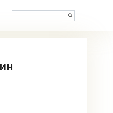
Поиск:
кин