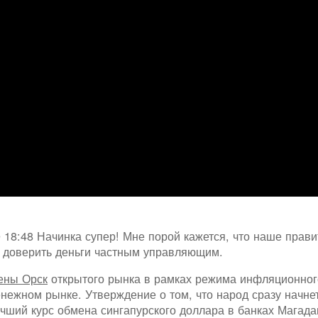
18:48 Начинка супер! Мне порой кажется, что наше правит
 доверить деньги частным управляющим.
ены Орск
открытого рынка в рамках режима инфляционного
нежном рынке. Утверждение о том, что народ сразу начнет
чший курс обмена сингапурского доллара в банках Магада