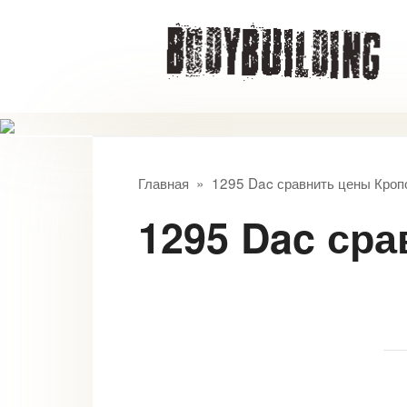
Перейти
к
контенту
Главная
»
1295 Dac сравнить цены Кроп
1295 Dac ср