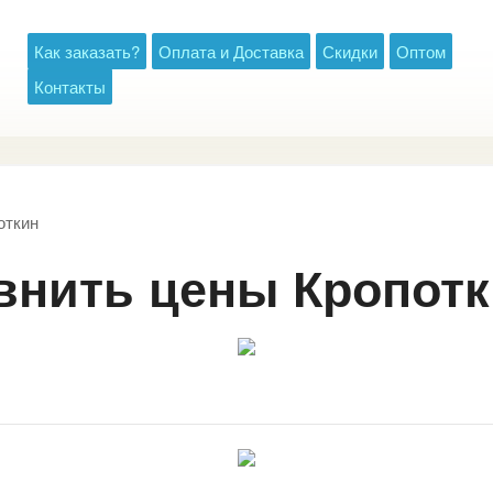
Как заказать?
Оплата и Доставка
Скидки
Оптом
Контакты
откин
авнить цены Кропот