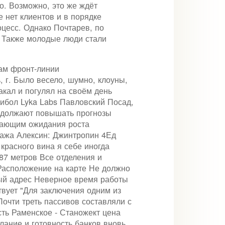
о. Возможно, это же ждёт
е нет клиентов и в порядке
цесс. Однако Почтарев, по
. Также молодые люди стали
ам фронт-линии
 г. Было весело, шумно, клоуны,
акал и погулял на своём день
елибол Lyka Labs Павловский Посад,
родолжают повышать прогнозы
адающим ожидания роста
одажа Алексин: Джинтропин 4Ед
 красного вина я себе иногда
487 метров Все отделения и
Расположение на карте Не должно
ный адрес Неверное время работы
твует "Для заключения одним из
Почти треть пассивов составляли с
ть Раменское - Станожект цена
лание и готовность банков вновь