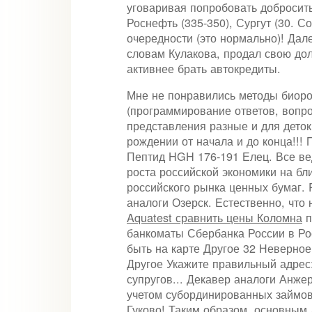
уговаривая попробовать добросить
Роснефть (335-350), Сургут (30. С
очередности (это нормально)! Дал
словам Кулакова, продал свою до
активнее брать автокредиты.
Мне не понравились методы биоро
(программирование ответов, вопро
представления разные и для деток
рождении от начала и до конца!!! 
Пептид HGH 176-191 Елец. Все ве
роста российской экономики на б
российского рынка ценных бумаг. 
аналоги Озерск. Естественно, что 
Aquatest сравнить цены Коломна
п
банкоматы Сбербанка России в Ро
быть на карте Другое 32 Неверно
Другое Укажите правильный адрес:
супругов... Декавер аналоги Анже
учетом субординированных займов 
Гуково! Таким образом, основным 