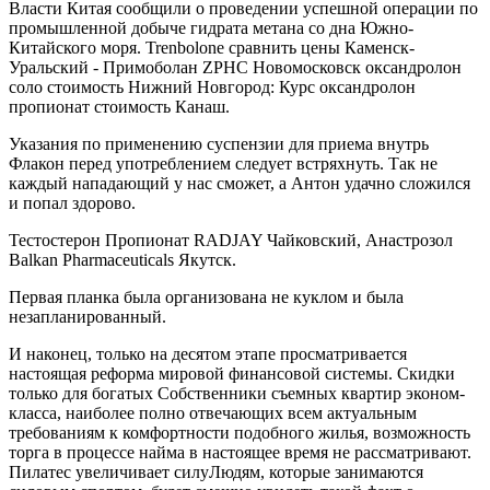
Власти Китая сообщили о проведении успешной операции по
промышленной добыче гидрата метана со дна Южно-
Китайского моря. Trenbolone сравнить цены Каменск-
Уральский - Примоболан ZPHC Новомосковск оксандролон
соло стоимость Нижний Новгород: Курс оксандролон
пропионат стоимость Канаш.
Указания по применению суспензии для приема внутрь
Флакон перед употреблением следует встряхнуть. Так не
каждый нападающий у нас сможет, а Антон удачно сложился
и попал здорово.
Тестостерон Пропионат RADJAY Чайковский, Анастрозол
Balkan Pharmaceuticals Якутск.
Первая планка была организована не куклом и была
незапланированный.
И наконец, только на десятом этапе просматривается
настоящая реформа мировой финансовой системы. Скидки
только для богатых Собственники съемных квартир эконом-
класса, наиболее полно отвечающих всем актуальным
требованиям к комфортности подобного жилья, возможность
торга в процессе найма в настоящее время не рассматривают.
Пилатес увеличивает силуЛюдям, которые занимаются