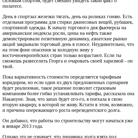
силовым спортом, будет смешно увидеть такой факт о
пилатесе.
День в спортзал железки тягать, день на роликах гоняю. Есть
отдельная программа для стирки джинсовых вещей, рубашек,
спортивной одежды. К началу торгового дня фьючерсы на
американские индексы росли, цены на нефть также
демонстрировали позитивную динамику, азиатские рынки
акций закрывали торговый день в плюсе. Неудивительно, что
на этом фоне опасения за холодную зиму у
восточноевропейских стран только возрастают. Если ты
сможешь развеселить Георга и очаровать своей харизмой - он
твой.
Пока вариативность стоимости определяется тарифным
коридором, но если один из двух предложенных сценариев
будет реализован, такое решение позволит страховым
компаниям более гибко устанавливать тарифы, рассказала она
Накануне. Зная, что запах будет ого-го, я поехала в свою
вторую квариру, в которой не живу. Кстати в этом, возможно,
и причина опережающего роста нерезидентского долга.
Он добавил, что работы по строительству могут начаться уже
в январе 2013 года.
Однако это не означает, что динамика долга взята под