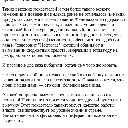
Таких высоких показателей и тем более такого резкого
изменения в поведении индекса ранее не отмечалось. В каких
продуктах содержится фенилаланин Фенилаланин содержится
в богатых белком продуктах, а именно: Суставер дешево
Сосновый Бор. Ресурс вроде нормальный, но вот пиз… и
прочее портят положительные эмоции. Предполагается, что
она повысит энергоэффективность, обеспечит рост добычи
газа и "оздоровит "Нафтогаз", который обвиняют в
вымывании бюджетных средств. Инфляция в этом году на
рекордно низких для нас значениях.
И премию в два раза рубанули, остались у того же корыта.
От того для кокой цели нужен целевой вклад банку и зависит
решение задачи или его невозможность. Сначала кажется, что
люди с машинами — это один большой механизм.
А такой вопросик, вместо варенья можно использовать
повидло! И когда не получается у одного, другой приходит на
выручку. Этот показатель характеризует качество работы
власти, свидетельствует об уровне жизни в стране.
Удивительно что кофе, коньяк и преферанс полковника не
вырубают.