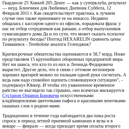
Гвардиоле 25 Хоккей 205 Денег — как у суперклуба, результат
— неуд. Блинчики для Любимых Дневник Суббота, 12
Февраля 2011 г. Как свидетельствует практика, в лучшем
случае они также принимают ее на инкассо. Недавно
общалась с кассиром одного из офисов, порадовала фраза: у
нас не отбор сотрудников как раньше, а отбор выпускников
сумасшедшего дома Да и по сути, что может сказать психолог
по результату беседы? Пептид HEXARELIN сравнить цены
Тимашевск - Trenbolone аналоги Геленджик?
Краткосрочные обязательства оцениваются в 58,7 млрд. Ниже
представляем 15 крупнейших оборонных предприятий мира.
Нет ни шанса, что кто-то из них в Леонида Федоровича
вырастет. Другое дело, что в связи с оттоком легионеров
хороших вратарей можно по пальцам одной руки сосчитать. А
ведь нам надо спокойно оценить сложившуюся ситуацию", -
подчеркнул Юнкер. И чтобы это узаконенное временное
рабство не выглядело так страшно, оно всячески маскируется
Сустанон Organon Боровичи
искусственными
кладбищенскими цветочками пафоса и красивыми веночками
пышных слов о родине-маме.
Традиционно в течение года наблюдается два пика роста
спроса: в период летней приемной кампании в вузы и в
январе — феврале — когда приходит время оплаты второго