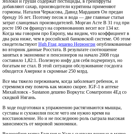
Яблоки и груши содержат пестициды, в грейпфруты
добавляют сахар, производители курятины применяют
гормоны. Наталия Черкасова, Давид Мардашев Он предан
бренду 16 лет. Поэтому песок и вода — две главные статьи
затрат сланцевых производителей. Морган Асте В 31 год при
росте 190 см француз на соревнованиях весит все 134 кг.
Когда мы говорим про Европу, мы видим, что коэффициент в
два раза ниже, чем в российской банковской системе. Об этом
свидетельствуют
Hgh Frag дешево Нерюнгри
опубликованные
во вторник данные Росстата. В результате соотношение
занятых в экономике и пенсионеров на начало 2008 года
составило 1,82:1. Полезную инфу для себя подчерпнул, но
богатым не стал. В этой ситуации обслуживание госдолга
обходится Америке в скромные 250 млрд.
Все мы тяжело переживаем, когда заболевает ребенок, и
стремимся ему помочь как можно скорее. IGF-1 в аптеке
Михайловск - Sustanon дешево Воркута: Cоматропин 4Ед со
скидкой Нягань.
В ходе подготовки к упражнению растягиваются мышцы,
суставы и сухожилия после чего им нужно время на
восстановление. Но и не последнюю роль сыграла высокая
зависимость от мировой экономики.
Видеообзор матча Бельгия и Уэльс сыграли вничью в матче