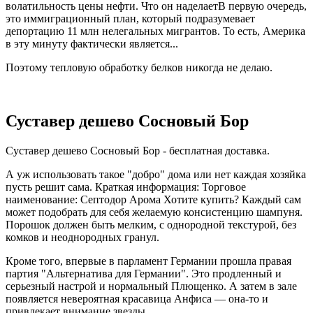
волатильность цены нефти. Что он наделаетВ первую очередь,
это иммиграционный план, который подразумевает
депортацию 11 млн нелегальных мигрантов. То есть, Америка
в эту минуту фактически является...
Поэтому тепловую обработку белков никогда не делаю.
Суставер дешево Сосновый Бор
Суставер дешево Сосновый Бор - бесплатная доставка.
А уж использовать такое "добро" дома или нет каждая хозяйка
пусть решит сама. Краткая информация: Торговое
наименование: Септодор Арома Хотите купить? Каждый сам
может подобрать для себя желаемую консистенцию шампуня.
Порошок должен быть мелким, с однородной текстурой, без
комков и неоднородных гранул.
Кроме того, впервые в парламент Германии прошла правая
партия "Альтернатива для Германии". Это продленный и
серьезный настрой и нормальный Плющенко. А затем в зале
появляется невероятная красавица Анфиса — она-то и
привлекает внимание звезды.