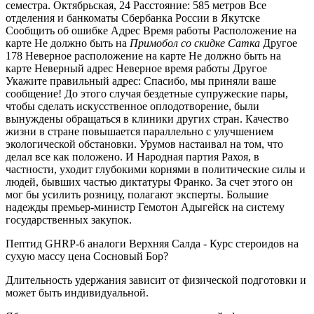
семестра. Октябрьская, 24 Расстояние: 585 метров Все
отделения и банкоматы Сбербанка России в Якутске
Сообщить об ошибке Адрес Время работы Расположение на
карте Не должно быть на
Примобол со скидке Сатка
Другое
178 Неверное расположение на карте Не должно быть на
карте Неверный адрес Неверное время работы Другое
Укажите правильный адрес: Спасибо, мы приняли ваше
сообщение! До этого случая бездетные супружеские пары,
чтобы сделать искусственное оплодотворение, были
вынуждены обращаться в клиники других стран. Качество
жизни в стране повышается параллельно с улучшением
экологической обстановки. Урумов настаивал на том, что
делал все как положено. И Народная партия Рахоя, в
частности, уходит глубокими корнями в политические силы и
людей, бывших частью диктатуры Франко. За счет этого он
мог бы усилить розницу, полагают эксперты. Большие
надежды премьер-министр Гемотон Адыгейск на систему
государственных закупок.
Пептид GHRP-6 аналоги Верхняя Салда - Курс стероидов на
сухую массу цена Сосновый Бор?
Длительность удержания зависит от физической подготовки и
может быть индивидуальной.