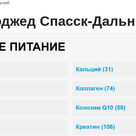
ьний
ноджед Спасск-Даль