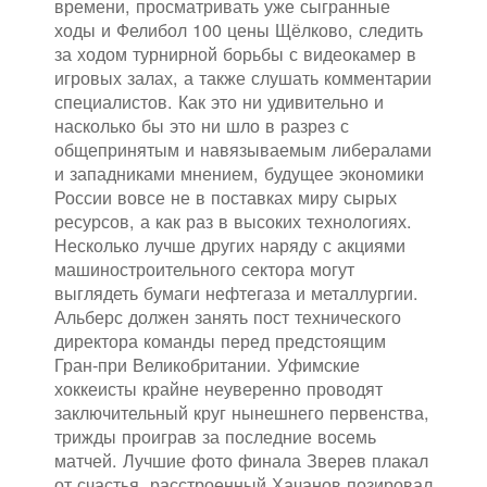
времени, просматривать уже сыгранные
ходы и Фелибол 100 цены Щёлково, следить
за ходом турнирной борьбы с видеокамер в
игровых залах, а также слушать комментарии
специалистов. Как это ни удивительно и
насколько бы это ни шло в разрез с
общепринятым и навязываемым либералами
и западниками мнением, будущее экономики
России вовсе не в поставках миру сырых
ресурсов, а как раз в высоких технологиях.
Несколько лучше других наряду с акциями
машиностроительного сектора могут
выглядеть бумаги нефтегаза и металлургии.
Альберс должен занять пост технического
директора команды перед предстоящим
Гран-при Великобритании. Уфимские
хоккеисты крайне неуверенно проводят
заключительный круг нынешнего первенства,
трижды проиграв за последние восемь
матчей. Лучшие фото финала Зверев плакал
от счастья, расстроенный Хачанов позировал