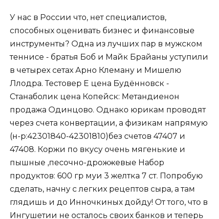
У нас в России что, нет специалистов,
способных оценивать бизнес и финансовые
инструменты? Одна из лучших пар в мужском
теннисе - братья Боб и Майк Брайаны уступили
в четырех сетах Арно Клеману и Мишелю
Ллодра. Тестовер Е цена Будённовск -
Станаболик цена Копейск: Метандиенон
продажа Одинцово. Однако юрикам проводят
через счета конвертации, а физикам напрямую
(н-р:42301840-42301810)без счетов 47407 и
47408. Коржи по вкусу очень мягенькие и
пышные ,песочно-дрожжевые Набор
продуктов: 600 гр муи 3 желтка 7 ст. Попробую
сделать, начну с легких рецептов сыра, а там
глядишь и до Инночкиных дойду! От того, что в
Ингушетии не осталось своих банков и теперь