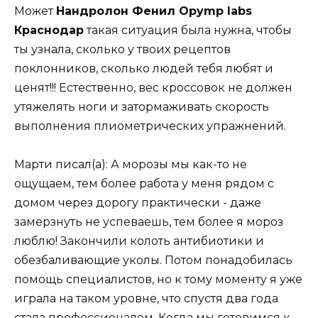
Может
Нандролон Фенил Opymp labs
Краснодар
такая ситуация была нужна, чтобы
ты узнала, сколько у твоих рецептов
поклонников, сколько людей тебя любят и
ценят!!! Естественно, вес кроссовок не должен
утяжелять ноги и затормаживать скорость
выполнения плиометрических упражнений.
Марти писал(а): А морозы мы как-то не
ощущаем, тем более работа у меня рядом с
домом через дорогу практически - даже
замерзнуть не успеваешь, тем более я мороз
люблю! Закончили колоть антибиотики и
обезбаливающие уколы. Потом понадобилась
помощь специалистов, но к тому моменту я уже
играла на таком уровне, что спустя два года
стала профессионалом. Когда мы готовимся к