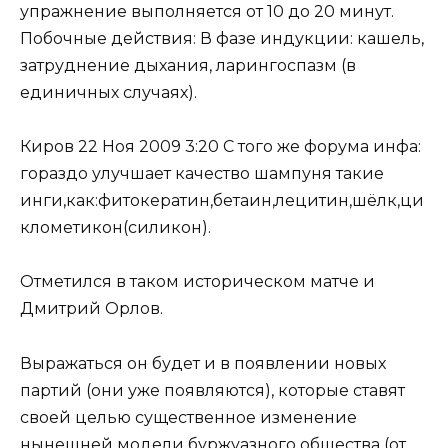
упражнение выполняется от 10 до 20 минут.
Побочные действия: В фазе индукции: кашель,
затруднение дыхания, ларингоспазм (в
единичных случаях).
Киров 22 Ноя 2009 3:20 С того же форума инфа:
гораздо улучшает качество шампуня такие
инги,как:фитокератин,бетаин,лецитин,шёлк,ци
клометикон(силикон).
Отметился в таком историческом матче и
Дмитрий Орлов.
Выражаться он будет и в появлении новых
партий (они уже появляются), которые ставят
своей целью существенное изменение
нынешней модели буржуазного общества (от