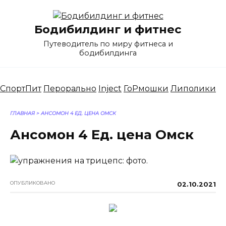
Перейти
к
Бодибилдинг и фитнес
содержанию
Путеводитель по миру фитнеса и
бодибилдинга
СпортПит
Перорально
Inject
ГоРмошки
Липолики
ГЛАВНАЯ
>
АНСОМОН 4 ЕД. ЦЕНА ОМСК
Ансомон 4 Ед. цена Омск
ОПУБЛИКОВАНО
02.10.2021