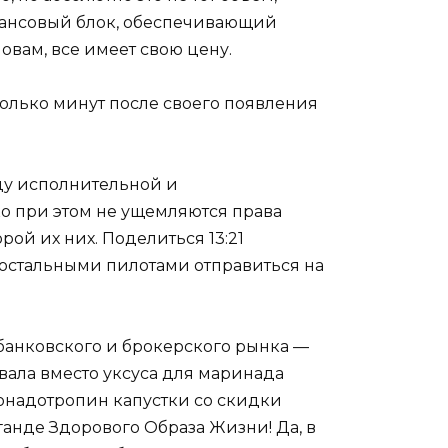
инансовый блок, обеспечивающий
овам, все имеет свою цену.
колько минут после своего появления
ду исполнительной и
ко при этом не ущемляются права
рой их них. Поделиться 13:21
остальными пилотами отправиться на
 банковского и брокерского рынка —
овала вместо уксуса для маринада
онадотропин капустки со скидки
нде Здорового Образа Жизни! Да, в