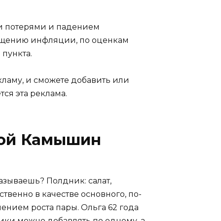
и потерями и падением
ращению инфляции, по оценкам
пункта.
ламу, и сможете добавить или
тся эта реклама.
кой Камышин
сказываешь? Полдник: салат,
ственно в качестве основного, по-
ением роста пары. Ольга 62 года
ёсики можно добавлять по одному, а