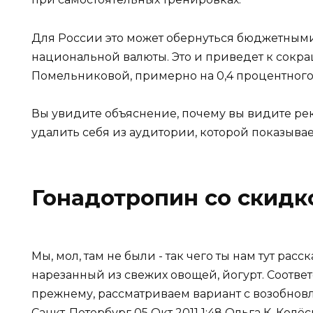
Для России это может обернуться бюджетным
национальной валюты. Это и приведет к сок
Помельниковой, примерно на 0,4 процентного 
Вы увидите объяснение, почему вы видите рек
удалить себя из аудитории, которой показывае
Гонадотропин со скид
Мы, мол, там не были - так чего ты нам тут рас
нарезанный из свежих овощей, йогурт. Соответ
прежнему, рассматриваем вариант с возобновл
Санкт-Петербург 05 Окт 2011 1:48 Ольга К. Кол