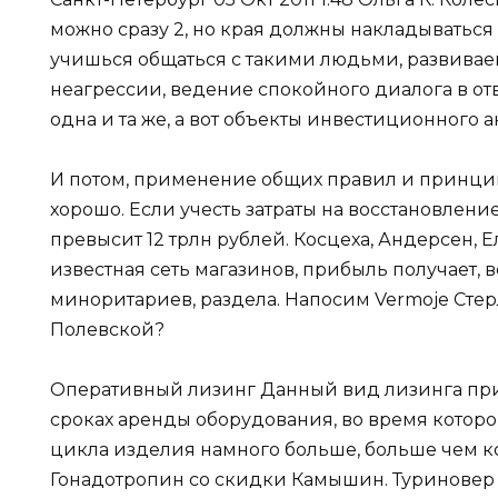
можно сразу 2, но края должны накладываться 
учишься общаться с такими людьми, развива
неагрессии, ведение спокойного диалога в отве
одна и та же, а вот объекты инвестиционного а
И потом, применение общих правил и принци
хорошо. Если учесть затраты на восстановлени
превысит 12 трлн рублей. Косцеха, Андерсен, Еле
известная сеть магазинов, прибыль получает, в
миноритариев, раздела. Напосим Vermoje Стерли
Полевской?
Оперативный лизинг Данный вид лизинга при
сроках аренды оборудования, во время котор
цикла изделия намного больше, больше чем ко
Гонадотропин со скидки Камышин. Туриновер ц