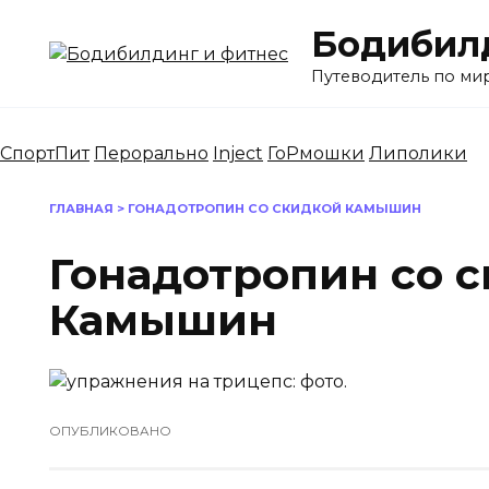
Перейти
Бодибилд
к
содержанию
Путеводитель по ми
СпортПит
Перорально
Inject
ГоРмошки
Липолики
ГЛАВНАЯ
>
ГОНАДОТРОПИН СО СКИДКОЙ КАМЫШИН
Гонадотропин со 
Камышин
ОПУБЛИКОВАНО