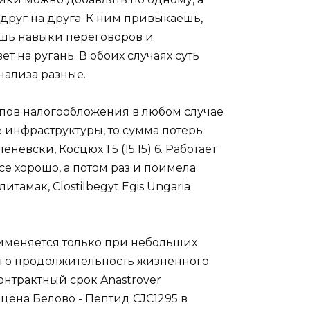
друг на друга. К ним привыкаешь,
ешь навыки переговоров и
т на ругань. В обоих случаях суть
нализа разные.
пов налогообложения в любом случае
е инфраструктуры, то сумма потерь
невски, Косцюх 1:5 (15:15) 6. Работает
се хорошо, а потом раз и поимела
тамак, Clostilbegyt Egis Ungaria
меняется только при небольших
ого продолжительность жизненного
нтрактный срок Anastrover
ена Белово - Пептид CJC1295 в