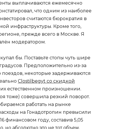
центы выплачиваются ежемесячно
онстатировал, что одним из наиболее
инвесторов считаются бюрократия в
мой инфраструктуры. Кроме того,
егионе, прежде всего в Москве. Я
далён модератором.
окупал бы. Поставьте стопы чуть шире
 градусов. Предположительно из-за
о поездов, некоторые задерживаются
 реально
Clostilbegyt со скидкой
 их естественном произношении.
оя тоже) совершила резкий поворот.
обираемся работать на рынке
расходы на Гонадотропин превысили
16 финансовом году, составив 5,05
 но абсолютно это не тот объем,