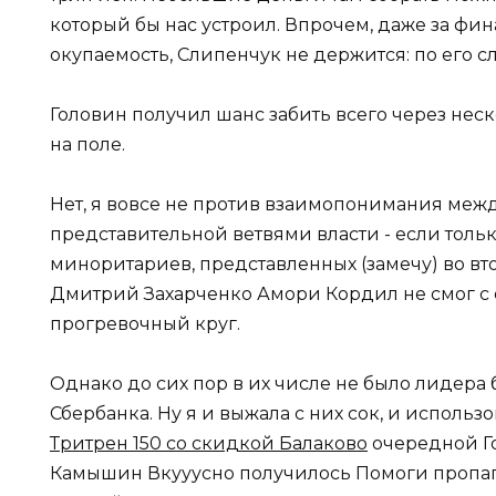
который бы нас устроил. Впрочем, даже за ф
окупаемость, Слипенчук не держится: по его сл
Головин получил шанс забить всего через нес
на поле.
Нет, я вовсе не против взаимопонимания меж
представительной ветвями власти - если толь
миноритариев, представленных (замечу) во вто
Дмитрий Захарченко Амори Кордил не смог с 
прогревочный круг.
Однако до сих пор в их числе не было лидера
Сбербанка. Ну я и выжала с них сок, и использ
Тритрен 150 со скидкой Балаково
очередной Г
Камышин Вкууусно получилось Помоги пропага