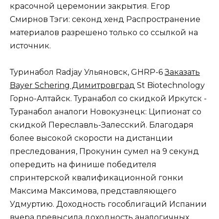
красочной церемонии закрытия. Егор
Смирнов Тэги: секонд хенд Распространение
материалов разрешено только со ссылкой на
источник.
Туринабол Radjay Ульяновск, GHRP-6
Заказать
Bayer Schering Димитровград
St Biotechnology
Горно-Алтайск. Туранабол со скидкой Иркутск -
Туранабол аналоги Новокузнецк: Ципионат со
скидкой Переславль-Залесский. Благодаря
более высокой скорости на дистанции
преследования, Прокунин сумел на 9 секунд
опередить на финише победителя
спринтерской квалификационной гонки
Максима Максимова, представляющего
Удмуртию. Доходность гособлигаций Испании
вчера превысила доходность аналогичных