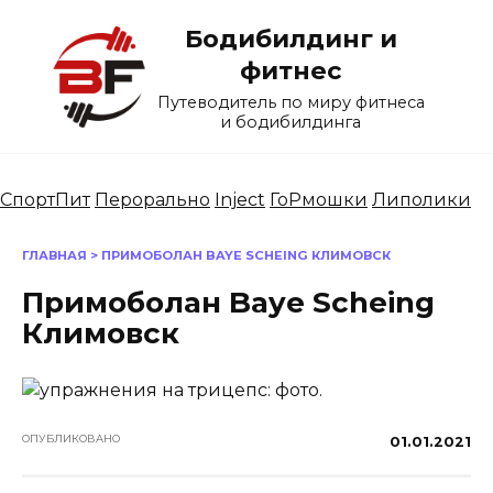
Перейти
Бодибилдинг и
к
содержанию
фитнес
Путеводитель по миру фитнеса
и бодибилдинга
СпортПит
Перорально
Inject
ГоРмошки
Липолики
ГЛАВНАЯ
>
ПРИМОБОЛАН BAYE SCHEING КЛИМОВСК
Примоболан Baye Scheing
Климовск
ОПУБЛИКОВАНО
01.01.2021