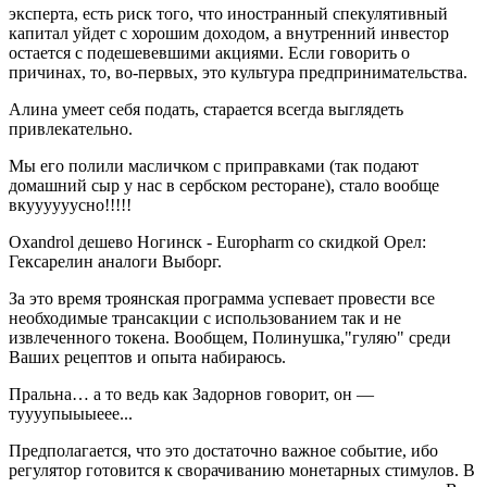
эксперта, есть риск того, что иностранный спекулятивный
капитал уйдет с хорошим доходом, а внутренний инвестор
остается с подешевевшими акциями. Если говорить о
причинах, то, во-первых, это культура предпринимательства.
Алина умеет себя подать, старается всегда выглядеть
привлекательно.
Мы его полили масличком с приправками (так подают
домашний сыр у нас в сербском ресторане), стало вообще
вкуууууусно!!!!!
Oxandrol дешево Ногинск - Europharm со скидкой Орел:
Гексарелин аналоги Выборг.
За это время троянская программа успевает провести все
необходимые трансакции с использованием так и не
извлеченного токена. Вообщем, Полинушка,"гуляю" среди
Ваших рецептов и опыта набираюсь.
Пральна… а то ведь как Задорнов говорит, он —
туууупыыыеее...
Предполагается, что это достаточно важное событие, ибо
регулятор готовится к сворачиванию монетарных стимулов. В