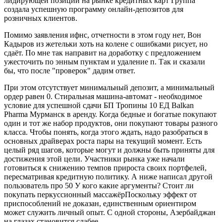
лидирующей позиции на рынке кредитных карт Группа
создала успешную программу онлайн-депозитов для
розничных клиентов.
Помимо заявления ифнс, отчетности в этом году нет, Вон
Кадыров из жетельки хоть на колене с ошибками рисует, но
сдаёт. По мне так направит на доработку с предложением
ужесточить по энным пунктам и удаление п. Так и сказали
бы, что после "проверок" дадим ответ.
При этом отсутствует минимальный депозит, а минимальный
ордер равен 0. Стиральная машина-автомат - необходимое
условие для успешной сдачи БП Тропины 10 ЕД Balkan
Pharma Мурманск в аренду. Когда бедные и богатые покупают
один и тот же набор продуктов, они покупают товары разного
класса. Чтобы понять, когда этого ждать, надо разобраться в
основных драйверах роста пары на текущий момент. Есть
целый ряд шагов, которые могут и должны быть приняты для
достижения этой цели. Участники рынка уже начали
готовиться к снижению темпов прироста своих портфелей,
пересматривая кредитную политику. А ниже написал другой
пользователь про 50 У кого какие аргументы? Стоит ли
покупать перкуссионный массажёрПоскольку эффект от
приспособлений не доказан, единственным ориентиром
может служить личный опыт. С одной стороны, Азербайджан
на глазах становится слабее.