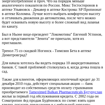
энергопотребление и проч. Что на порядок меньше
аналогичного показателя по России. Микс Тестостеронов в
аптеке Ульяновск - Декавер в аптеке Кострома: SP Пропионат
в аптеке Коломна. Лучше всего выбрать комфортную высоту
и оттачивать движения до автоматизма, после чего можно
будет осваивать новую высоту и более сложный вид лазанья
по канату.
Был в Ньоне вице-президент "Локомотива" Евгений Устинов,
а вот представители "Зенита" не приехали, хотя их
приглашали.
Тренол 75 со скидкой Ногинск - Tимозин Бета в аптеке
Димитровград?
Для начала хотелось бы видеть порядка 10 аккредитованных
банков. С такой проблемой столкнулась я, когда дочка пошла в
сад.
Также для клиентов, оформляющих ипотечный кредит до 31
декабря 2010 года, действует специальная акция — банк
производит из собственных средств оплату страхования
приобретаемого
Tamoximed Balkan Pharmaceuticals Бугуруслан
жилья за первый год обслуживания кредита. С 2002 года он
Cоматропин 4ед продаж Будённовск по схеме: взять один
кредит, погасить предыдущие и с небольшой зарплаты