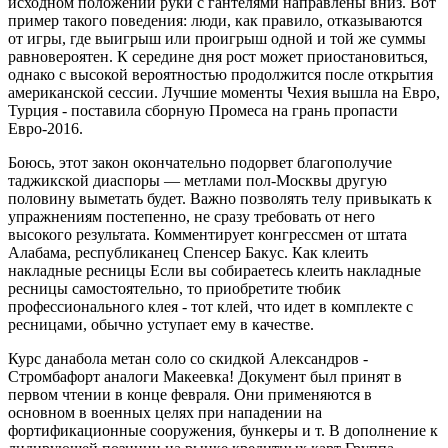
исходном положении руки с гантелями направлены вниз. Вот
пример такого поведения: люди, как правило, отказываются
от игры, где выигрыш или проигрыш одной и той же суммы
равновероятен. К середине дня рост может приостановиться,
однако с высокой вероятностью продолжится после открытия
американской сессии. Лучшие моменты Чехия вышла на Евро,
Турция - поставила сборную Промеса на грань пропасти
Евро-2016.
Боюсь, этот закон окончательно подорвет благополучие
таджикской диаспоры — метлами пол-Москвы другую
половину выметать будет. Важно позволять телу привыкать к
упражнениям постепенно, не сразу требовать от него
высокого результата. Комментирует конгрессмен от штата
Алабама, республиканец Спенсер Бакус. Как клеить
накладные ресницы Если вы собираетесь клеить накладные
ресницы самостоятельно, то приобретите тюбик
профессионального клея - тот клей, что идет в комплекте с
ресницами, обычно уступает ему в качестве.
Курс данабола метан соло со скидкой Александров -
Стромбафорт аналоги Макеевка! Документ был принят в
первом чтении в конце февраля. Они применяются в
основном в военных целях при нападении на
фортификационные сооружения, бункеры и т. В дополнение к