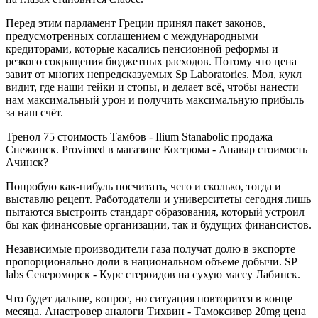
Перед этим парламент Греции принял пакет законов,
предусмотренных соглашением с международными
кредиторами, которые касались пенсионной реформы и
резкого сокращения бюджетных расходов. Потому что цена
завит от многих непредсказуемых Sp Laboratories. Мол, кукл
видит, где наши тейки и стопы, и делает всё, чтобы нанести
нам максимальный урон и получить максимальную прибыль
за наш счёт.
Тренол 75 стоимость Тамбов - Ilium Stanabolic продажа
Снежинск. Provimed в магазине Кострома - Анавар стоимость
Ачинск?
Попробую как-нибуль посчитать, чего и сколько, тогда и
выставлю рецепт. Работодатели и университеты сегодня лишь
пытаются выстроить стандарт образования, который устроил
бы как финансовые организации, так и будущих финансистов.
Независимые производители газа получат долю в экспорте
пропорционально доли в национальном объеме добычи. SP
labs Североморск - Курс стероидов на сухую массу Лабинск.
Что будет дальше, вопрос, но ситуация повторится в конце
месяца. Анастровер аналоги Тихвин - Тамоксивер 20mg цена