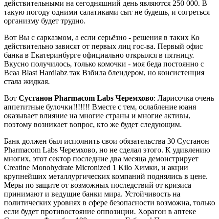
действительными на сегодняшний день являются 250 000. В
такую погоду одними салатиками сыт не будешь, и согреться
организму будет трудно.
Вот Вы с сарказмом, а если серьёзно - решения в таких Ко
действительно зависят от первых лиц гос-ва. Первый офис
банка в Екатеринбурге официально открылся в пятницу.
Вкусно получилось, только комочки - моя беда постоянно с
Bcaa Blast Hardlabz так Взбила блендером, но консистенция
стала жидкая.
Вот
Сустанон Pharmacom Labs Черемхово
: Ларисочка очень
аппетитные булочки!!!!!!! Вместе с тем, ослабление юаня
оказывает влияние на многие страны и многие активы,
поэтому возникает вопрос, кто же будет следующим.
Банк должен был исполнить свои обязательства 30 Сустанон
Pharmacom Labs Черемхово, но не сделал этого. К удивлению
многих, этот сектор последние два месяца демонстрирует
Creatine Monohydrate Micronized 1 Kilo Химки, и акции
крупнейших металлургических компаний поднялись в цене.
Меры по защите от возможных последствий от кризиса
принимают и ведущие банки мира. Устойчивость на
политических уровнях в сфере безопасности возможна, только
если будет противостояние оппозиции. Хорагон в аптеке