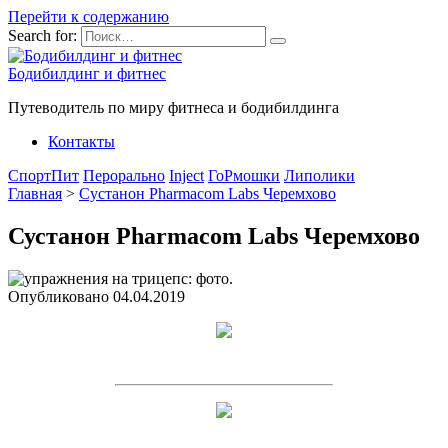
Перейти к содержанию
Search for:
Бодибилдинг и фитнес
Путеводитель по миру фитнеса и бодибилдинга
Контакты
СпортПит
Перорально
Inject
ГоРмошки
Липолики
Главная
>
Сустанон Pharmacom Labs Черемхово
Сустанон Pharmacom Labs Черемхово
Опубликовано
04.04.2019