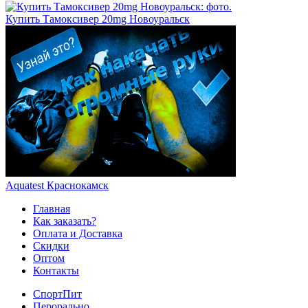
Купить Тамоксивер 20mg Новоуральск
Aquatest Краснокамск
Главная
Как заказать?
Оплата и Доставка
Скидки
Оптом
Контакты
СпортПит
Перорально