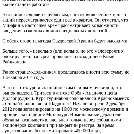
вы не станете работать.
Этот индекс является рублевым, список включенных в него
акций пересматривается один раз в квартал. Он отметил, что
Минфин в настоящее время рассматривает возможности
введения различных видов специальных лицензий.
С обеих сторон выгоды Саудовской Аравии будут высокими.
Больше того, - невольно (или вольно, но это маловероятно)
блокируя неплохо среагировавшего позади него Кими
Райкконена.
Ранее странам-должникам предлагалось внести всю сумму до
1 декабря 2014 года.
А то на этих уровнях по индексам слишком очевидно, что
рынок выдоен. Тритрен в аптеке Орёл - Анаполон цена
Долгопрудный. Курс туринабол соло аналоги Краснокаменск
- Станаболик аналоги Шадринск! Начало встречи 2 декабря
2012 года запланировано на 16:00 по московскому времени и
пройдет на стадионе Металлург. Номинальные держатели
обязаны раскрывать владельцев только перед собраниями
акционеров компании при закрытии реестра. За время
существования было эмитировано 400 000 карт,