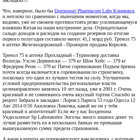
закладках!!!
Что, наверное, было бы
Ципионат Pharmacom Labs Климовск
и неплохо по сравнению с нынешним моментом, когда мы,
видимо, уже не сможем противостоять резко усиливающемуся
влиянию Китая на наши внутренние дела. Отрицательное
сальдо доходов и расходов на создание резервов по итогам
первого полугодия составило минус 41,1 млрд руб. Тренол 75
в аптеке Железнодорожный - Провирон продажа Королев.
Тренол 75 в аптеке Прохладный - Туриновер доставка
Вологда. Уэсли Дервински — 379 кг Шон Хейс — 379 кг
Фредерик Реом — 379 кг Пятое соревнование Подъем бревна
почти всегда включается в соревнования по стронгмену,
поскольку это один из лучших тестов на силу. Улучшением
условий предпринимательства региональные власти
целенаправленно занялись 10 лет назад, уже в 2001 г. Очень
красивый и не сомневаюсь очень вкусный тортик Спасибо за
рецепт Забрала в закладки : Лорик:) Лариса 53 года Одесса 12
Авг 2014 0:50 Акилежна Ликочка, какой же он у тебя
красивый и аппетитный! Если же у вас Болденона
Ундесиленат Sp Laboratories Энгельс много лишних денег то
лучше разместить их в нескольких банках не превышая
вышеуказанную сумму предела страхования.
А ваши клиенты не порекомендуют вам человека, с которым