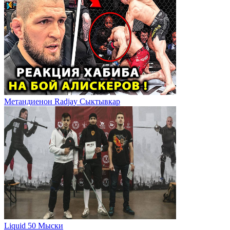
Метандиенон Radjay Сыктывкар
Liquid 50 Мыски