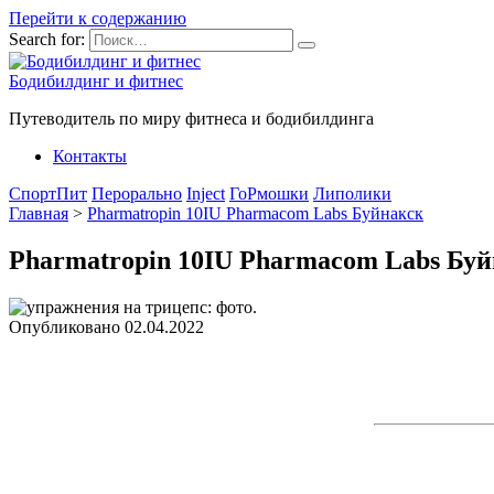
Перейти к содержанию
Search for:
Бодибилдинг и фитнес
Путеводитель по миру фитнеса и бодибилдинга
Контакты
СпортПит
Перорально
Inject
ГоРмошки
Липолики
Главная
>
Pharmatropin 10IU Pharmacom Labs Буйнакск
Pharmatropin 10IU Pharmacom Labs Бу
Опубликовано
02.04.2022