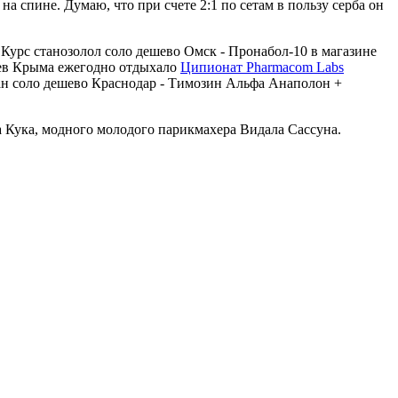
а спине. Думаю, что при счете 2:1 по сетам в пользу серба он
Курс станозолол соло дешево Омск - Пронабол-10 в магазине
иев Крыма ежегодно отдыхало
Ципионат Pharmacom Labs
етан соло дешево Краснодар - Tимозин Альфа Анаполон +
а Кука, модного молодого парикмахера Видала Сассуна.