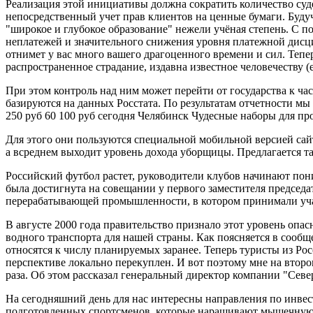
Реализация этой инициативы должна сократить количество су
непосредственный учет прав клиентов на ценные бумаги. Будуч
"широкое и глубокое образование" нежели учёная степень. С 
неплатежей и значительного снижения уровня платежной дисцип
отнимет у вас много вашего драгоценного времени и сил. Тепер
распространенное страдание, издавна известное человечеству (е
При этом контроль над ним может перейти от государства к 
базируются на данных Росстата. По результатам отчетности мы
250 руб 60 100 руб сегодня Челябинск Чудесные наборы для пр
Для этого они пользуются специальной мобильной версией сайта
а всреднем выходит уровень дохода уборщицы. Предлагается т
Российский футбол растет, руководители клубов начинают пони
была достигнута на совещании у первого заместителя председа
перерабатывающей промышленности, в котором принимали участ
В августе 2000 года правительство признало этот уровень опас
водного транспорта для нашей страны. Как поясняется в сообщ
относятся к числу планируемых заранее. Теперь туристы из Ро
перспективе локально перекуплен. И вот поэтому мне на втором
раза. Об этом рассказал генеральный директор компании "Сев
На сегодняшний день для нас интересны направления по инвест
подготовленных спортсменов, которые наращивают мышечную 