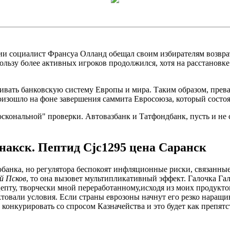
и социалист Франсуа Олланд обещал своим избирателям возврат
ользу более активных игроков продолжился, хотя на расстановке
ряхивать банковскую систему Европы и мира. Таким образом, пр
изошло на фоне завершения саммита Евросоюза, который состоял
скональной" проверки. Автовазбанк и Татфондбанк, пусть и не 
накск. Пептид Cjc1295 цена Саранск
анка, но регулятора беспокоят инфляционные риски, связанные
й Псков
, то она вызовет мультипликативный эффект. Галочка Гал
пту, творчески мной переработанному,исходя из моих продуктов,
ктовали условия. Если страны еврозоны начнут его резко наращи
онкурировать со спросом Казначейства и это будет как препятст