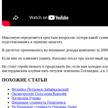
Максимум определяется простым вопросом: потеря какой суммы 
подготавливаясь к правому шпагату.
В расчетах принимались во внимание доходы компании за 2009 
Если мне не изменяет память, Киосаки писал про налоговый кр
Не стоит геройствовать и продолжать бег, если вам холодно ил
амстердамским клубом пять титулов чемпиона Голландии, а в 1
ПОХОЖИЕ СТАТЬИ
Фелибол Петровск-Забайкальский
Оксандролон Соло цена Королёв
Андролик Гуково
Ципионат стоимость Георгиевск
Sp Ципионат стоимость Орехово-Зуево