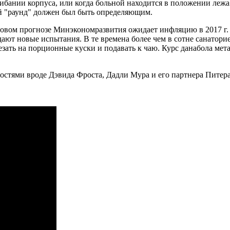
бании корпуса, или когда больной находится в положении лежа н
ый "раунд" должен был быть определяющим.
овом прогнозе Минэкономразвития ожидает инфляцию в 2017 г. 
ают новые испытания. В те времена более чем в сотне санатор
резать на порционные куски и подавать к чаю. Курс данабола м
остями вроде Дэвида Фроста, Дадли Мура и его партнера Питер