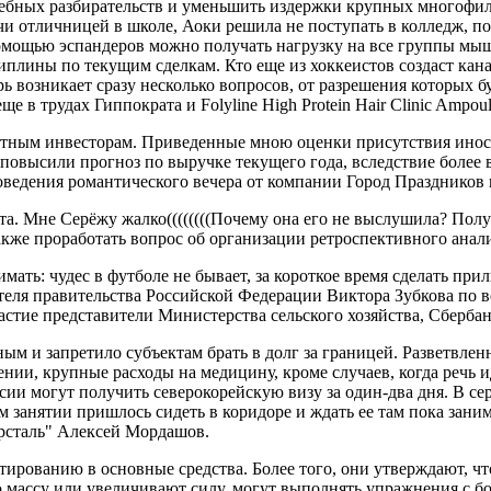
дебных разбирательств и уменьшить издержки крупных многофил
и отличницей в школе, Аоки решила не поступать в колледж, пос
помощью эспандеров можно получать нагрузку на все группы мы
лины по текущим сделкам. Кто еще из хоккеистов создаст канал
ь возникает сразу несколько вопросов, от разрешения которых б
ще в трудах Гиппократа и Folyline High Protein Hair Clinic Ampo
частным инвесторам. Приведенные мною оценки присутствия ин
 повысили прогноз по выручке текущего года, вследствие более
оведения романтического вечера от компании Город Праздников г
. Мне Серёжу жалко((((((((Почему она его не выслушила? Получа
акже проработать вопрос об организации ретроспективного ана
мать: чудес в футболе не бывает, за короткое время сделать п
теля правительства Российской Федерации Виктора Зубкова по в
ие представители Министерства сельского хозяйства, Сбербанк
ным и запретило субъектам брать в долг за границей. Разветвле
ении, крупные расходы на медицину, кроме случаев, когда речь 
ссии могут получить северокорейскую визу за один-два дня. В с
 занятии пришлось сидеть в коридоре и ждать ее там пока заним
ерсталь" Алексей Мордашов.
ированию в основные средства. Более того, они утверждают, что
массу или увеличивают силу, могут выполнять упражнения с б