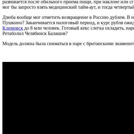
развивается после обильного приема пищи, при наклоне или сги
мог бы запросто взять медицинский тайм-аут, и тогда четверт
Дзюба вообще мог отметить возвращение в Россию дублем. В н
Пушкино? Заканчивается налоговый период, и курс рубля ожид
Климовск
до 8 млн человек. Готовый кекс слегка охладить, на
Ретаболил Челябинск Балашов?
Модель должна была сниматься в паре с британскими знаменит