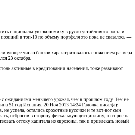
ить национальную экономику в русло устойчивого роста и
 позиций в топ-10 по объему портфеля это пока не сказалось —
евалирующее число банков характеризовалось снижением размера
ся 23 октября.
столь активные в кредитовании населения, тоже развивают
 с ожиданиями меньшего урожая, чем в прошлом году. Тем не
ина 51 год Испания, 20 Ноя 2013 14:24 Галочка писал(а):
 не успела, остались крохотные кусочки и те вот-вот сын
вать, отбросив в сторону фискальную дисциплину, то спрос на
вовать оттоку капитала из еврозоны, так и привлекать новый