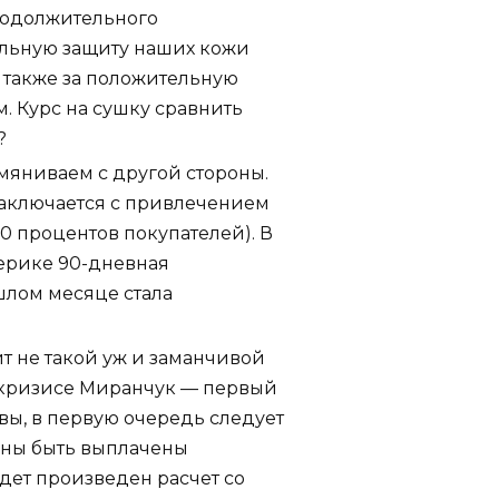
родолжительного
ельную защиту наших кожи
а также за положительную
. Курс на сушку сравнить
?
мяниваем с другой стороны.
заключается с привлечением
0 процентов покупателей). В
ерике 90-дневная
лом месяце стала
т не такой уж и заманчивой
в кризисе Миранчук — первый
вы, в первую очередь следует
лжны быть выплачены
удет произведен расчет со