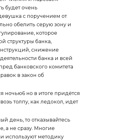
ть будет очень
 девушка с поручением от
ьно обелить серую зону и
егулирование, которое
й структуры банка,
инструкций, снижение
деятельности банка и всей
пред банковского комитета
авок в закон об
я ночью6 но в итоге придётся
возь толпу, как ледокол, идет
ый день, то отказывайтесь
, а не сразу. Многие
и используют методику