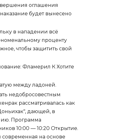
завершения оглашения
 наказание будет вынесено
ольку в нападении всё
еноменальному проценту
ожное, чтобы защитить свой
ование: Фламерил К Хотите
атую между ладоней.
вать недобросовестным
кенрак рассматривалась как
оньихак", дающей, в
нию. Программа
иков 10:00 — 10:20 Открытие.
я современная на основе