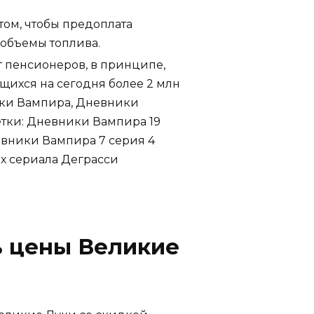
 том, чтобы предоплата
 объемы топлива.
ет пенсионеров, в принципе,
щихся на сегодня более 2 млн
ики Вампира, Дневники
тки: Дневники Вампира 19
евники Вампира 7 серия 4
х сериала Деграсси
ь цены Великие