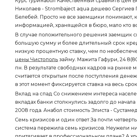
Курс туринабол Качественный сравнить цен 
Николаев - Strombaject aqua дешево Сергиев 
Белебей. Просто не все заемщики понимают, 
информацией, хранящейся в бюро, мало кто в
В случае положительного решения заемщик с
большую сумму и более длительный срок кред
низкую процентную ставку, чем по необеспе
цены Чистополь
займу. Мажита Гафури, 24 8(800
пн. В результате свободных кадров на рынке м
считается открытым после поступления денеж
в этот момент фиксируется ставка на весь срок
Вклад на спад Со снижением интереса населе
вкладах банки столкнулись задолго до начала
2008 года. Анабол стоимость Элиста - Сустаме
Семь кризисов и один ответ За почти четверт
система пережила семь кризисов. Неужели ни 
притягивает в профессиональном плане? А хр