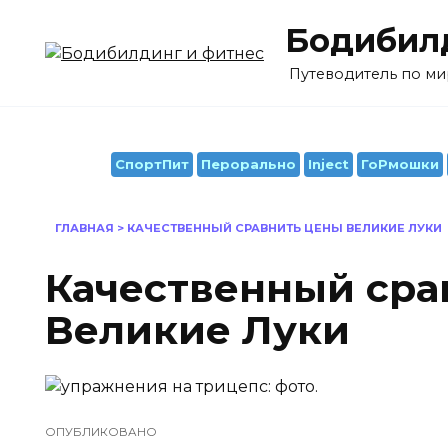
Перейти
Бодибилд
к
содержанию
Путеводитель по ми
СпортПит
Перорально
Inject
ГоРмошки
ГЛАВНАЯ
>
КАЧЕСТВЕННЫЙ СРАВНИТЬ ЦЕНЫ ВЕЛИКИЕ ЛУКИ
Качественный сра
Великие Луки
ОПУБЛИКОВАНО