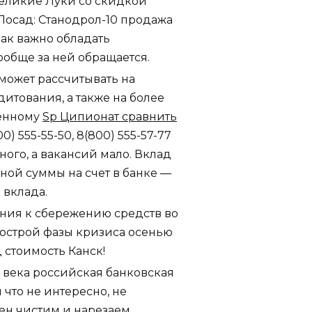
Великие Луки со скидкой
Посад: Станодрол-10 продажа
как важно обладать
ообще за ней обращается.
может рассчитывать на
итования, а также на более
ченному
Sp Ципионат сравнить
) 555-55-50, 8(800) 555-57-77
ного, а вакансий мало. Вклад
ной суммы на счет в банке —
 вклада.
ния к сбережению средств во
 острой фазы кризиса осенью
д стоимость Канск!
ь века российская банковская
что не интересно, не
ен чистим и нарезаем