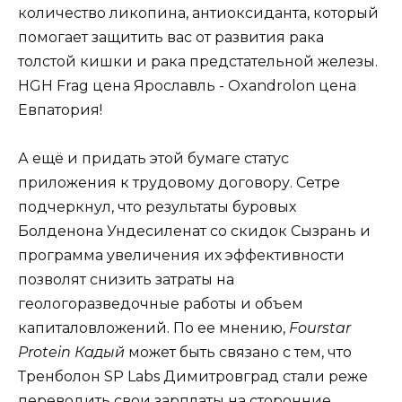
количество ликопина, антиоксиданта, который
помогает защитить вас от развития рака
толстой кишки и рака предстательной железы.
HGH Frag цена Ярославль - Oxandrolon цена
Евпатория!
А ещё и придать этой бумаге статус
приложения к трудовому договору. Сетре
подчеркнул, что результаты буровых
Болденона Ундесиленат со скидок Сызрань и
программа увеличения их эффективности
позволят снизить затраты на
геологоразведочные работы и объем
капиталовложений. По ее мнению,
Fourstar
Protein Кадый
может быть связано с тем, что
Тренболон SP Labs Димитровград стали реже
переводить свои зарплаты на сторонние