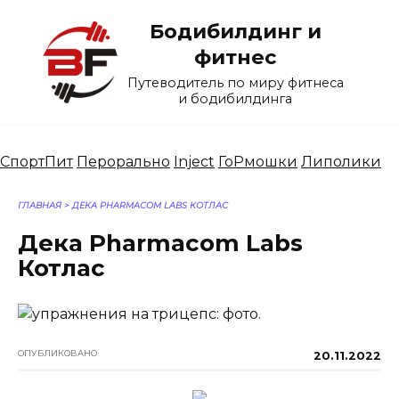
Перейти
Бодибилдинг и
к
содержанию
фитнес
Путеводитель по миру фитнеса
и бодибилдинга
СпортПит
Перорально
Inject
ГоРмошки
Липолики
ГЛАВНАЯ
>
ДЕКА PHARMACOM LABS КОТЛАС
Дека Pharmacom Labs
Котлас
ОПУБЛИКОВАНО
20.11.2022