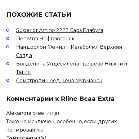
ПОХОЖИЕ СТАТЬИ
Superior Amino 2222 Caps Елабуга
Пег Мгф Нефтеюганск
Нандролон Фенил + Ретаболил Верхняя
Салда
Болденона Ундесиленат дешево Нижний
Тагил
Cоматропин 4ед цена Мурманск
Комментарии к Rline Bcaa Extra
Alexandra
ответил(а)
Тоже не исключен, особенно, если других
копированию.
Вайт
ответил(а)