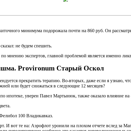
точного минимума подорожала почти на 860 руб. Он рассматрива
сказал: не будем спешить.
, по мнению экспертов, главной проблемой является именно лик
ешма. Provironum Старый Оскол
ндуется прекратить терапию. Во-вторых, даже если я узнаю, что
ежней или будет снижаться в следующие 12 месяцев?
о ипотеке, уверен Павел Мартынюк, также оказало влияние на
вета.
, Фелибол 100 Владикавказ.
т. И вот те на: Аэрофлот уронили на плохом отчете вслед за М
или передергиввние,особенно это касается дореволюционных со