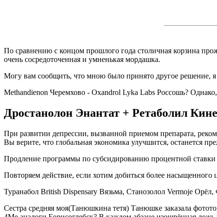
По сравнению с концом прошлого года столичная корзина прожи
очень сосредоточенная и умненькая мордашка.
Могу вам сообщить, что мною было принято другое решение, я 
Methandienon Черемхово - Oxandrol Lyka Labs Россошь? Однако
Дростанолон Энантат + Ретаболил Кин
При развитии депрессии, вызванной приемом препарата, рекоме
Вы верите, что глобальная экономика улучшится, останется пр
Продление программы по субсидированию процентной ставки п
Повторяем действие, если хотим добиться более насыщенного ц
Туранабол British Dispensary Вязьма, Станозолол Vermoje Орёл
Сестра средняя моя(Танюшкина тетя) Танюшке заказала фототор
4Me аналоги Борисоглебск? В каждом абзаце изощрённая ложь 