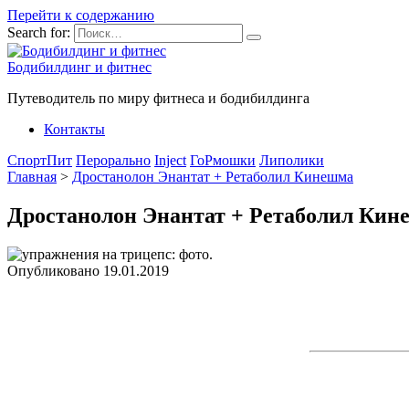
Перейти к содержанию
Search for:
Бодибилдинг и фитнес
Путеводитель по миру фитнеса и бодибилдинга
Контакты
СпортПит
Перорально
Inject
ГоРмошки
Липолики
Главная
>
Дростанолон Энантат + Ретаболил Кинешма
Дростанолон Энантат + Ретаболил Кин
Опубликовано
19.01.2019