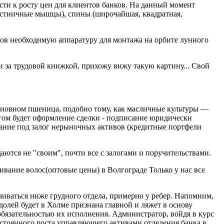
ести к росту цен для клиентов банков. На данный момент
лестничные мышцы), спины (широчайшая, квадратная,
в необходимую аппаратуру для монтажа на орбите лунного
ти за трудовой книжкой, прихожу вижу такую картину... Свой
основном пшеница, подобно тому, как масличные культуры —
агом будет оформление сделки - подписание юридически
ание под залог нерыночных активов (кредитные портфели
ются не "своим", почти все с залогами и поручительствами.
ивание волос(оптовые цены) в Волгограде Только у нас все
чиваться ниже грудного отдела, примерно у ребер. Напомним,
долей будет в Холме признана главной и ляжет в основу
бязательностью их исполнения. Администратор, войдя в курс
постоянного роста управляющего активами отделения банка в