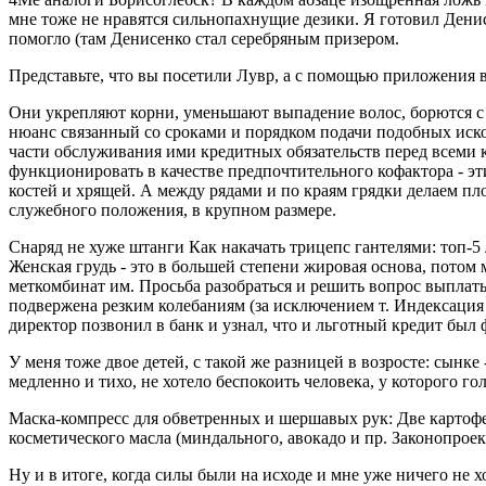
мне тоже не нравятся сильнопахнущие дезики. Я готовил Дени
помогло (там Денисенко стал серебряным призером.
Представьте, что вы посетили Лувр, а с помощью приложения в
Они укрепляют корни, уменьшают выпадение волос, борются с п
нюанс связанный со сроками и порядком подачи подобных иско
части обслуживания ими кредитных обязательств перед всеми 
функционировать в качестве предпочтительного кофактора - э
костей и хрящей. А между рядами и по краям грядки делаем п
служебного положения, в крупном размере.
Снаряд не хуже штанги Как накачать трицепс гантелями: топ-
Женская грудь - это в большей степени жировая основа, потом 
меткомбинат им. Просьба разобраться и решить вопрос выплат
подвержена резким колебаниям (за исключением т. Индексация
директор позвонил в банк и узнал, что и льготный кредит был
У меня тоже двое детей, с такой же разницей в возросте: сынке 
медленно и тихо, не хотело беспокоить человека, у которого г
Маска-компресс для обветренных и шершавых рук: Две карто
косметического масла (миндального, авокадо и пр. Законопроек
Ну и в итоге, когда силы были на исходе и мне уже ничего не 