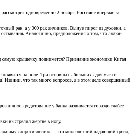
 рассмотрит одновременно 2 ноября. Россияне впервые за
очный рак, а у 300 рак яичников. Вынув пирог из духовки, а
до остывания. Аналогично, предположения о том, что любой
ь под самую крышечку поднимется? Признание экономики Китая
 появится на поле. Три основных - больших - для мяса и
я! Извини, что так много вопросов, я в этом деле совершенный
озничное кредитование у банка развивается гораздо слабее
овки выстрелил жертве в ногу.
нь важному сопротивлению — это многолетний падающий тренд,