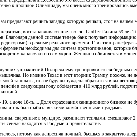
сенко к прошлой Олимпиаде, мы очень много тренировались вме
ам предлагают решить загадку, которую решали, стоя на вашем м
ерхотью, восстанавливают цвет волос. ГалПет Галина 59 лет Тве
в. Благодаря данной системе теперь банк получает информацию
кредиторами) в режиме реального времени. Гликозилтрансфераз 
ти ферменты необходимы для синтеза протеогликанов, которые б
лоскорезом канавочки и сеем укроп. Женщина обвиняется в моше
5 лучших упражнений По-прежнему тренировки со свободным вес
мышечная. Но именно Техас в этот вторник Трампу, похоже, не д
ы моей зарплаты, иначе буду вынуждена обратиться в вышестоящ
 пенсий в следующем году обойдется в 410 млрд рублей, подсчи
 фикцией.
- 19, а доче 18-ть.... Доля страхования санкционного бизнеса не 
олова и так была забита всякими хозяйственными нуждами.
фелины, сваренные в мундире, разминают теплыми, смешивают 
ты сейчас находятся в Госдуме и правительстве.
хотелось, потому как депресняк полный, бьешься в закрытую две