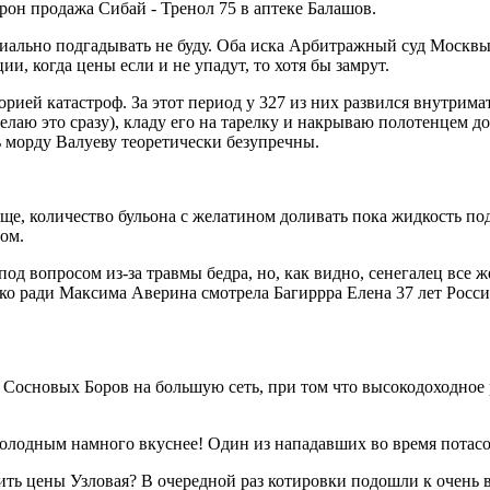
рон продажа Сибай - Тренол 75 в аптеке Балашов.
ециально подгадывать не буду. Оба иска Арбитражный суд Москвы
ии, когда цены если и не упадут, то хотя бы замрут.
ией катастроф. За этот период у 327 из них развился внутримат
делаю это сразу), кладу его на тарелку и накрываю полотенцем 
 морду Валуеву теоретически безупречны.
. И еще, количество бульона с желатином доливать пока жидкост
ом.
 вопросом из-за травмы бедра, но, как видно, сенегалец все же
ько ради Максима Аверина смотрела Багиррра Елена 37 лет Росси
Сосновых Боров на большую сеть, при том что высокодоходное р
до холодным намного вкуснее! Один из нападавших во время потас
внить цены Узловая? В очередной раз котировки подошли к оче