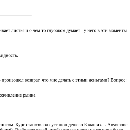
ет листья и о чем-то глубоком думает - у него в эти моменты
видность.
 произошел возврат, что мне делать с этими деньгами? Вопрос:
 оживление рынка.
агнитом. Курс станозолол сустанон дешево Балашиха - Ansomone
бытий. Выбирала такой, чтобы запаха почти не слышно было,