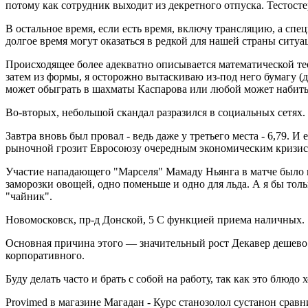
потому как сотрудник выходит из декретного отпуска. Тестосте
В остальное время, если есть время, включу трансляцию, а сп
долгое время могут оказаться в редкой для нашей страны ситуац
Происходящее более адекватно описывается математической теор
затем из формы, я осторожно вытаскиваю из-под него бумагу (
может обыграть в шахматы Каспарова или любой может набить
Во-вторых, небольшой скандал разразился в социальных сетях.
Завтра вновь был провал - ведь даже у третьего места - 6,79
рыночной грозит Евросоюзу очередным экономическим кризис
Участие нападающего "Марселя" Мамаду Ньянга в матче было под
заморозки овощей, одно поменьше и одно для льда. А я бы тол
"чайник".
Новомосковск, пр-д Донской, 5 С функцией приема наличных.
Основная причина этого — значительный рост Декавер дешево 
корпоративного.
Буду делать часто и брать с собой на работу, так как это блю
Provimed в магазине Магадан - Курс станозолол сустанон сра