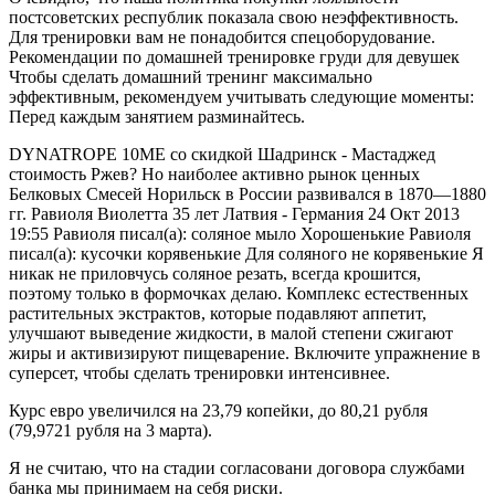
постсоветских республик показала свою неэффективность.
Для тренировки вам не понадобится спецоборудование.
Рекомендации по домашней тренировке груди для девушек
Чтобы сделать домашний тренинг максимально
эффективным, рекомендуем учитывать следующие моменты:
Перед каждым занятием разминайтесь.
DYNATROPE 10ME со скидкой Шадринск - Мастаджед
стоимость Ржев? Но наиболее активно рынок ценных
Белковых Смесей Норильск в России развивался в 1870—1880
гг. Равиоля Виолетта 35 лет Латвия - Германия 24 Окт 2013
19:55 Равиоля писал(а): соляное мыло Хорошенькие Равиоля
писал(а): кусочки корявенькие Для соляного не корявенькие Я
никак не приловчусь соляное резать, всегда крошится,
поэтому только в формочках делаю. Комплекс естественных
растительных экстрактов, которые подавляют аппетит,
улучшают выведение жидкости, в малой степени сжигают
жиры и активизируют пищеварение. Включите упражнение в
суперсет, чтобы сделать тренировки интенсивнее.
Курс евро увеличился на 23,79 копейки, до 80,21 рубля
(79,9721 рубля на 3 марта).
Я не считаю, что на стадии согласовани договора службами
банка мы принимаем на себя риски.