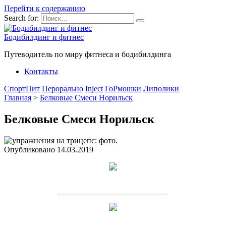
Перейти к содержанию
Search for:
Бодибилдинг и фитнес
Путеводитель по миру фитнеса и бодибилдинга
Контакты
СпортПит
Перорально
Inject
ГоРмошки
Липолики
Главная
>
Белковые Смеси Норильск
Белковые Смеси Норильск
Опубликовано
14.03.2019