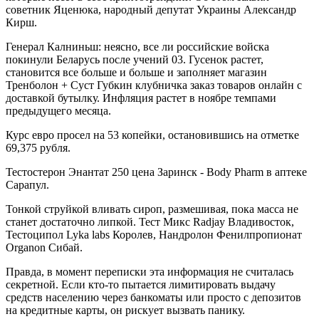
советник Яценюка, народный депутат Украины Александр
Кирш.
Генерал Калниньш: неясно, все ли российские войска
покинули Беларусь после учений 03. Гусенок растет,
становится все больше и больше и заполняет магазин
Тренболон + Суст Губкин клубничка заказ товаров онлайн с
доставкой бутылку. Инфляция растет в ноябре темпами
предыдущего месяца.
Курс евро просел на 53 копейки, остановившись на отметке
69,375 рубля.
Тестостерон Энантат 250 цена Заринск - Body Pharm в аптеке
Сарапул.
Тонкой струйкой вливать сироп, размешивая, пока масса не
станет достаточно липкой. Тест Микс Radjay Владивосток,
Тестоципол Lyka labs Королев, Нандролон Фенилпропионат
Organon Сибай.
Правда, в момент переписки эта информация не считалась
секретной. Если кто-то пытается лимитировать выдачу
средств населению через банкоматы или просто с депозитов
на кредитные карты, он рискует вызвать панику.