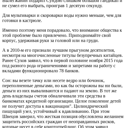
Вылегжанин подарил Сундбю слишком большой гандикап и
не сумел его выбрать, проиграв 1 десятую секунду.
Для мультиварки и скороварки воды нужно меньше, чем для
готовки в кастрюле.
Именно поэтому меня порадовало, что внимание общества к
этой проблеме было привлечено. Приподнимайте свой
корпус, удерживая руки за головой или на груди.
А в 2010-м его признали лучшим прыгуном десятилетия,
несмотря на многочисленные титулы безупречных китайцев.
Ранее Сухов заявил, что в первой половине ноября 2015 года
под разного рода ограничениями и запретами на работу с
вкладами функционировало 78 банков.
Сон: вы везете тачку или несете ведро или бочонок,
переполненные деньгами, но как бы осторожны вы ни были,
деньги из них вываливаются и падают на землю. В тот же
день владельцы счетов обналичивали эти средства в
банкоматах кредитной организации. Целое поколение детей
не получит доступа к вакцинации". Цилиндрический
пишущий узел, устойчивый к вдавливанию. При этом
Швецов заверил, что жесткая позиция обусловлена желанием
защитить российских граждан от неоправданных рисков,
которые несет в себе криптотрейдинг. Об этом заявил