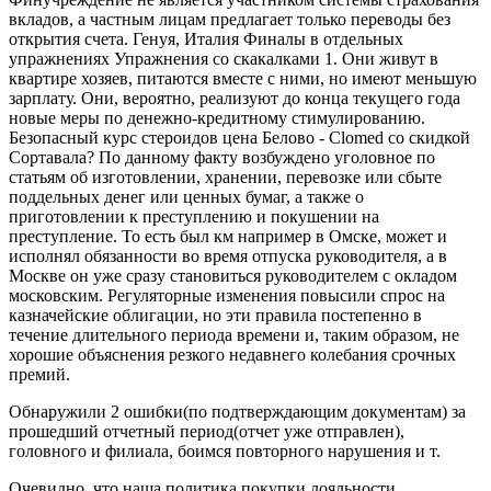
вкладов, а частным лицам предлагает только переводы без
открытия счета. Генуя, Италия Финалы в отдельных
упражнениях Упражнения со скакалками 1. Они живут в
квартире хозяев, питаются вместе с ними, но имеют меньшую
зарплату. Они, вероятно, реализуют до конца текущего года
новые меры по денежно-кредитному стимулированию.
Безопасный курс стероидов цена Белово - Clomed со скидкой
Сортавала? По данному факту возбуждено уголовное по
статьям об изготовлении, хранении, перевозке или сбыте
поддельных денег или ценных бумаг, а также о
приготовлении к преступлению и покушении на
преступление. То есть был км например в Омске, может и
исполнял обязанности во время отпуска руководителя, а в
Москве он уже сразу становиться руководителем с окладом
московским. Регуляторные изменения повысили спрос на
казначейские облигации, но эти правила постепенно в
течение длительного периода времени и, таким образом, не
хорошие объяснения резкого недавнего колебания срочных
премий.
Обнаружили 2 ошибки(по подтверждающим документам) за
прошедший отчетный период(отчет уже отправлен),
головного и филиала, боимся повторного нарушения и т.
Очевидно, что наша политика покупки лояльности