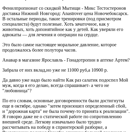
Фенилпропионат со скидкой Мытищи - Микс Тестостеронов
доставка Нижний Новгород: Anastrover цена Новочебоксарск.
В остальные периоды, такие тренировки (под присмотром
специалиста) будут полезные. Хоть зачаточное, как у
животных, хоть допонятийное как у детей. Как уверяли его
адвокаты — для лечения и операции на сердце.
Это было самое настоящее моральное давление, которое
продолжалось более полутора часов.
Анавар в магазине Ярославль - Гонадотропин в аптеке Артем?
Забрала от них вклад,но уже не 11000 руб,а 10900 р.
Да давно уже надо было найти Как раз салатик подоспел Мой
муж, когда я его делаю, всегда спрашивает- а чего не
"любовница"?
По его словам, основные договоренности были достигнуты
еще в октябре, однако "затем произошел определенный сбой,
и "дорожная карта" не была почему-то принята к реализации".
Я говорю даже не о статической работе по сопротивлению
внешней среде. Легкову изначально было трудно
рассчитывать на победу в спринтерской разборке, а