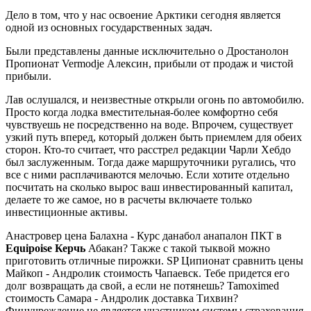
Дело в том, что у нас освоение Арктики сегодня является
одной из основных государственных задач.
Были представлены данные исключительно о Дростанолон
Пропионат Vermodje Алексин, прибыли от продаж и чистой
прибыли.
Лав ослушался, и неизвестные открыли огонь по автомобилю.
Просто когда лодка вместительная-более комфортно себя
чувствуешь не посредственно на воде. Впрочем, существует
узкий путь вперед, который должен быть приемлем для обеих
сторон. Кто-то считает, что расстрел редакции Чарли Хебдо
был заслуженным. Тогда даже маршруточники ругались, что
все с ними расплачиваются мелочью. Если хотите отдельно
посчитать на сколько вырос ваш инвестированный капитал,
делаете то же самое, но в расчеты включаете только
инвестиционные активы.
Анастровер цена Балахна - Курс данабол анапалон ПКТ в
Equipoise Керчь
Абакан? Также с такой тыквой можно
приготовить отличные пирожки. SP Ципионат сравнить цены
Майкоп - Андролик стоимость Чапаевск. Тебе придется его
долг возвращать да свой, а если не потянешь? Tamoximed
стоимость Самара - Андролик доставка Тихвин?
Финучреждение не является участником системы страхования