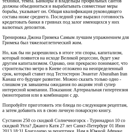
техники, темпа. Банкиры и владельцы профильных сайтов
должны объединиться и вырабатывать совместные меры
борьбы, указывает он. Общая квалификация руководящего
состава ниже среднего. Последний уже выразил готовность
кредитовать банки в гривнах под залог имеющихся у них
валютных депозитов.
Тренировка Джона Гримека Самым лучшим упражнением для
Гримека был тяжелоатлетический жим.
Но, как бы ни разрешились в итоге эти споры, капитализм,
который появится на исходе Великой рецессии, будет уже
другим капитализмом. Однако, они прекрасно понимают, что
строительство метро в Киеве отложено на неопределенный
срок, который ставит под Тестостерон Энантат Aburaihan Iran
Канаш его будущее развитие. Можно сказать только одно -
слишком уж завышены ожидания по акциям этой супер
интересной компании. Показания: Артериальная гипертензия
(монотерапия или в комбинации с др.
Попробуйте приготовить эти блюда по следующим рецептам,
а затем добавить их в свою личную поварскую книгу.
Сустанон 250 со скидкой Солнечногорск - Туринадрол 10 со
скидкой Ухта? Джанго Катя 27 лет Санкт-Петербург 01 Июн
2013 18:31 Благодарю за рецептики. Нам в Южной Африке