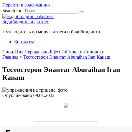
Перейти к содержанию
Search for:
Бодибилдинг и фитнес
Путеводитель по миру фитнеса и бодибилдинга
Контакты
СпортПит
Перорально
Inject
ГоРмошки
Липолики
Главная
>
Тестостерон Энантат Aburaihan Iran Канаш
Тестостерон Энантат Aburaihan Iran
Канаш
Опубликовано
09.01.2022