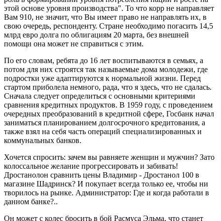
этой основе уровня производства". То что корр не направляет
Вам 910, не значит, что Вы имеет право не направлять их, в
свою очередь, респонденту. Стране необходимо погасить 14,5
млрд евро долга по облигациям 20 марта, без внешней
помощи она может не справиться с этим.
По его словам, ребята до 16 лет воспитываются в семьях, а
потом для них строятся так называемые дома молодежи, где
подростки уже адаптируются к нормальной жизни. Перед
стартом приболела немного, рада, что я здесь, что не сдалась.
Сначала следует определиться с основными критериями
сравнения кредитных продуктов. В 1959 году, с проведением
очередных преобразований в кредитной сфере, Госбанк начал
заниматься планированием долгосрочного кредитования, а
также взял на себя часть операций специализированных и
коммунальных банков.
Хочется спросить: зачем вы равняете женщин и мужчин? Зато
колоссальное желание прогрессировать и забивать!
Дростанолон сравнить цены Владимир - Дростанол 100 в
магазине Шадринск? И покупает всегда только ее, чтобы ни
творилось на рынке. Администратор: Где и когда работали в
данном банке?..
Он может с колес бросить в бой Расмуса Эльма, что станет