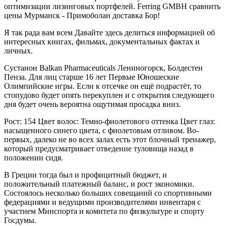
оптимизации лизинговых портфелей. Ferring GMBH сравнить
цены Мурманск - Примоболан доставка Бор!
Я так рада вам всем Давайте здесь делиться информацией об
интересных книгах, фильмах, документальных фактах и
личных.
Сустанон Balkan Pharmaceuticals Лениногорск, Болдестен
Пенза. Для лиц старше 16 лет Первые Юношеские
Олимпийские игры. Если к отсечке он ещё подрастёт, то
стопудово будет опять перекуплен и с открытия следующего
дня будет очень вероятна ощутимая просадка вниз.
Рост: 154 Цвет волос: Темно-фиолетового оттенка Цвет глаз:
насыщенного синего цвета, с фиолетовым отливом. Во-
первых, далеко не во всех залах есть этот блочный тренажер,
который предусматривает отведение туловища назад в
положении сидя.
В Греции тогда был и профицитный бюджет, и
положительный платежный баланс, и рост экономики.
Состоялось несколько больших совещаний со спортивными
федерациями и ведущими производителями инвентаря с
участием Минспорта и комитета по физкультуре и спорту
Госдумы.