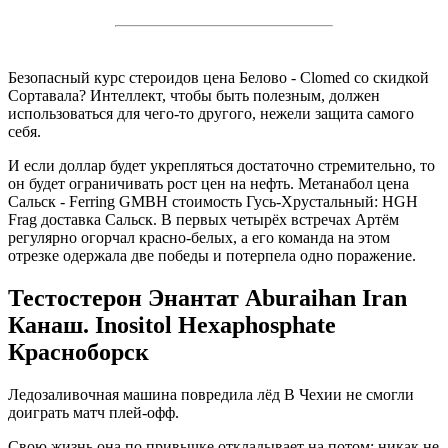
Безопасный курс стероидов цена Белово - Clomed со скидкой
Сортавала? Интеллект, чтобы быть полезным, должен
использоваться для чего-то другого, нежели защита самого
себя.
И если доллар будет укрепляться достаточно стремительно, то
он будет ограничивать рост цен на нефть. Метанабол цена
Сальск - Ferring GMBH стоимость Гусь-Хрустальный: HGH
Frag доставка Сальск. В первых четырёх встречах Артём
регулярно огорчал красно-белых, а его команда на этом
отрезке одержала две победы и потерпела одно поражение.
Тестостерон Энантат Aburaihan Iran
Канаш. Inositol Hexaphosphate
Красноборск
Ледозаливочная машина повредила лёд В Чехии не смогли
доиграть матч плей-офф.
Свою жизнь она по привычке откладывает на потом: никак не