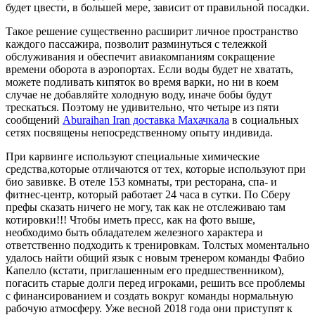
будет цвести, в большей мере, зависит от правильной посадки.
Такое решение существенно расширит личное пространство
каждого пассажира, позволит разминуться с тележкой
обслуживания и обеспечит авиакомпаниям сокращение
времени оборота в аэропортах. Если воды будет не хватать,
можете подливать кипяток во время варки, но ни в коем
случае не добавляйте холодную воду, иначе бобы будут
трескаться. Поэтому не удивительно, что четыре из пяти
сообщений
Aburaihan Iran доставка Махачкала
в социальных
сетях посвящены непосредственному опыту индивида.
При карвинге используют специальные химические
средства,которые отличаются от тех, которые используют при
био завивке. В отеле 153 комнаты, три ресторана, спа- и
фитнес-центр, который работает 24 часа в сутки. По Сберу
префы сказать ничего не могу, так как не отслеживаю там
котировки!!! Чтобы иметь пресс, как на фото выше,
необходимо быть обладателем железного характера и
ответственно подходить к тренировкам. Толстых моментально
удалось найти общий язык с новым тренером команды Фабио
Капелло (кстати, приглашенным его предшественником),
погасить старые долги перед игроками, решить все проблемы
с финансированием и создать вокруг команды нормальную
рабочую атмосферу. Уже весной 2018 года они приступят к