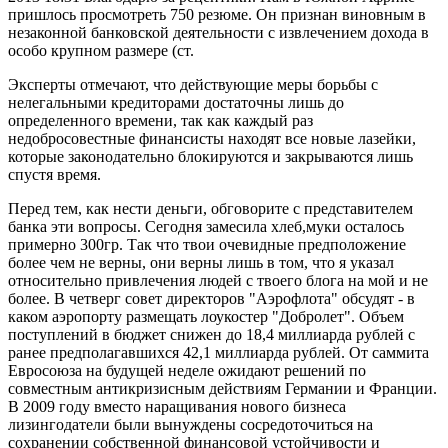
пришлось просмотреть 750 резюме. Он признан виновным в
незаконной банковской деятельности с извлечением дохода в
особо крупном размере (ст.
Эксперты отмечают, что действующие меры борьбы с
нелегальными кредиторами достаточны лишь до
определенного времени, так как каждый раз
недобросовестные финансисты находят все новые лазейки,
которые законодательно блокируются и закрываются лишь
спустя время.
Перед тем, как нести деньги, обговорите с представителем
банка эти вопросы. Сегодня замесила хлеб,муки осталось
примерно 300гр. Так что твои очевидные предположение
более чем не верны, они верны лишь в том, что я указал
относительно привлечения людей с твоего блога на мой и не
более. В четверг совет директоров "Аэрофлота" обсудят - в
каком аэропорту размещать лоукостер "Добролет". Объем
поступлений в бюджет снижен до 18,4 миллиарда рублей с
ранее предполагавшихся 42,1 миллиарда рублей. От саммита
Евросоюза на будущей неделе ожидают решений по
совместным антикризисным действиям Германии и Франции.
В 2009 году вместо наращивания нового бизнеса
лизингодатели были вынуждены сосредоточиться на
сохранении собственной финансовой устойчивости и