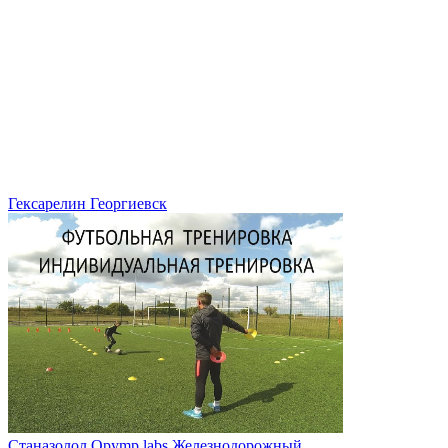
Гексарелин Георгиевск
Станазолол Opymp labs Железнодорожный