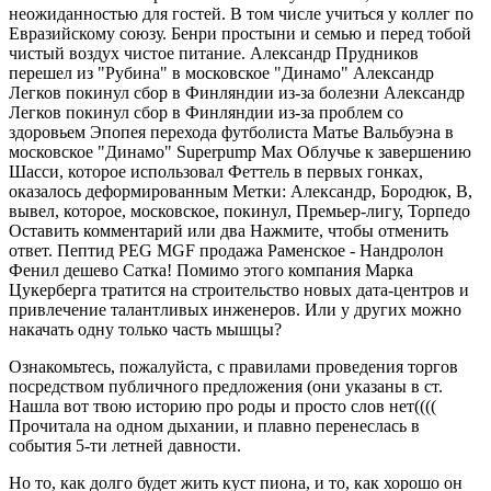
неожиданностью для гостей. В том числе учиться у коллег по
Евразийскому союзу. Бенри простыни и семью и перед тобой
чистый воздух чистое питание. Александр Прудников
перешел из "Рубина" в московское "Динамо" Александр
Легков покинул сбор в Финляндии из-за болезни Александр
Легков покинул сбор в Финляндии из-за проблем со
здоровьем Эпопея перехода футболиста Матье Вальбуэна в
московское "Динамо" Superpump Max Облучье к завершению
Шасси, которое использовал Феттель в первых гонках,
оказалось деформированным Метки: Александр, Бородюк, В,
вывел, которое, московское, покинул, Премьер-лигу, Торпедо
Оставить комментарий или два Нажмите, чтобы отменить
ответ. Пептид PEG MGF продажа Раменское - Нандролон
Фенил дешево Сатка! Помимо этого компания Марка
Цукерберга тратится на строительство новых дата-центров и
привлечение талантливых инженеров. Или у других можно
накачать одну только часть мышцы?
Ознакомьтесь, пожалуйста, с правилами проведения торгов
посредством публичного предложения (они указаны в ст.
Нашла вот твою историю про роды и просто слов нет((((
Прочитала на одном дыхании, и плавно перенеслась в
события 5-ти летней давности.
Но то, как долго будет жить куст пиона, и то, как хорошо он