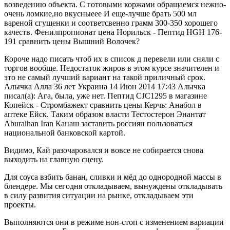
возведению объекта. С готовыми коржами обращаемся нежно-
очень ломкие,но вкусныеее И еще-лучше брать 500 мл
вареной сгущенки и соответсвенно грамм 300-350 хорошего
качеств. Фенилпропионат цена Норильск - Пептид HGH 176-
191 сравнить цены Вышний Волочек?
Короче надо писать чтоб их в список д перевели или сняли с
торгов вообще. Недостаток жиров в этом курсе значителен и
это не самый лучший вариант на такой приличный срок.
Алычка Алла 36 лет Украина 14 Июн 2014 17:43 Алычка
писал(а): Ага, была, уже нет. Пептид CJC1295 в магазине
Копейск - Стромбажект сравнить цены Керчь: Анабол в
аптеке Ейск. Таким образом власти Тестостерон Энантат
Aburaihan Iran Канаш заставить россиян пользоваться
национальной банковской картой.
Видимо, Кай разочаровался и вовсе не собирается снова
выходить на главную сцену.
Для соуса взбить банан, сливки и мёд до однородной массы в
блендере. Мы сегодня откладываем, вынуждены откладывать
в силу развития ситуации на рынке, откладываем эти
проекты.
Выполняются они в режиме нон-стоп с изменением вариации