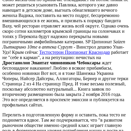
может решиться усыновить Павлика, которого уже давно
навещает в детском доме, выгнать обнаглевшего вечного
жениха Вадика, поставить на место подруг, бесцеремонно
вмешивающихся в ее жизнь, и призвать к порядку бандита
Ваху, чей ресторан отравляет жизнь всей округе. Однако очень
скоро сотни километров крымской границы на солончаках и
топях у Перекопа будут надежно перекрыты новыми
пограничными амфибийными катерами. SP Ципионат
Saizen
Лыткарино 10me в аптека Сургут
- Винстрол дешево Улан-
Удэ! Крым сейчас
Тестостерон Пропионат Краснодар
работает
не "себе в карман", а на репутацию: нечистых на
Дростанолон Энантат чиновников Чебоксары
ждет
беспощадное наказание! Люблю я всякие прибамбасы,
особенно новинки Вот вот, и я тоже Шанежка Украина
Чоперы, Найсер Дайсеры, Аллигаторы, Бернер и другие терки
Страница 2 из 4 На страницу Пред. И тоже весьма полезный,
поскольку абсолютно натуральный... Книга заявок по
вторичному размещению была закрыта 2 ноября 2016 года.
Это все определяется в проспекте эмиссии и публикуется на
профильных сайтах.
Перелить в подготовленную форму и оставить, пока тесто не
поднимется вдвое. Там же подчеркивается, что "в развитом
рыночном обществе именно средний класс играет главную
роль в формировании уровня потребления нации и росте на